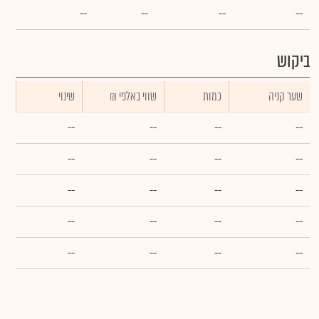
--
--
--
--
ביקוש
שער קניה
כמות
₪ שווי באלפי
שינוי
--
--
--
--
--
--
--
--
--
--
--
--
--
--
--
--
--
--
--
--