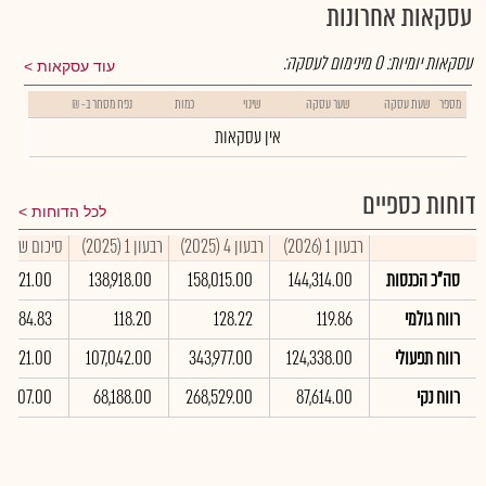
עסקאות אחרונות
עסקאות יומיות:
0
מינימום לעסקה:
עוד עסקאות
מספר
שעת עסקה
שער עסקה
שינוי
כמות
נפח מסחר ב- ₪
אין עסקאות
דוחות כספיים
לכל הדוחות
רבעון 1 (2026)
רבעון 4 (2025)
רבעון 1 (2025)
סיכום שנתי 2025
סה"כ הכנסות
144,314.00
158,015.00
138,918.00
81,021.00
רווח גולמי
119.86
128.22
118.20
484.83
רווח תפעולי
124,338.00
343,977.00
107,042.00
66,721.00
רווח נקי
87,614.00
268,529.00
68,188.00
15,807.00