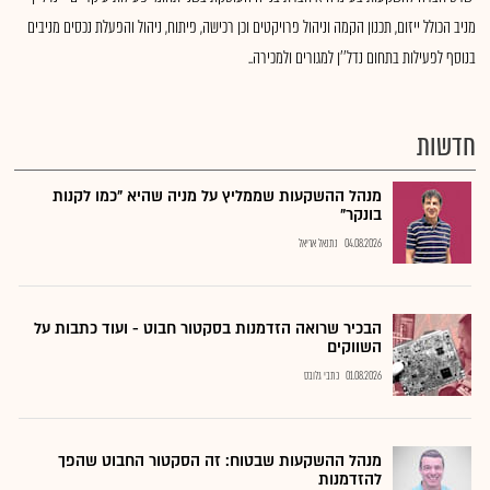
מניב הכולל ייזום, תכנון הקמה וניהול פרויקטים וכן רכישה, פיתוח, ניהול והפעלת נכסים מניבים
בנוסף לפעילות בתחום נדל''ן למגורים ולמכירה..
חדשות
מנהל ההשקעות שממליץ על מניה שהיא "כמו לקנות
בונקר"
04.08.2026
נתנאל אריאל
הבכיר שרואה הזדמנות בסקטור חבוט - ועוד כתבות על
השווקים
01.08.2026
כתבי גלובס
מנהל ההשקעות שבטוח: זה הסקטור החבוט שהפך
להזדמנות