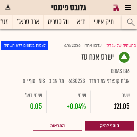
גלובס פיננסי
ראשי
תיק אישי
ת"א
וול סטריט
ארביטראז'
מט"
6/8/2026
בהשהיה של 15 דק'
עדכון אחרון
לצפות בנתונים ללא השהיה
|
ישרס אגח טז
ISRAS B16
אג"ח קונצרני צמוד מדד
6130223
תל-אביב
NIS
סוף יום
שער
שינוי
שינוי באג'
0.05
+0.04%
121.05
הוסף לתיק
התראות