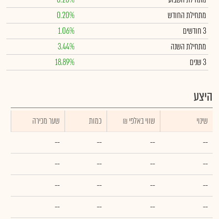
מתחילת החודש
0.20%
3 חודשים
1.06%
מתחילת השנה
3.44%
3 שנים
18.89%
היצע
שינוי
₪ שווי באלפי
כמות
שער מכירה
--
--
--
--
--
--
--
--
--
--
--
--
--
--
--
--