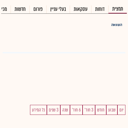
תמצית
דוחות
עסקאות
בעלי עניין
פורום
חדשות
מכיר
השוואה
יום
שבוע
חודש
3 חוד'
6 חוד'
שנה
3 שנים
כל המידע