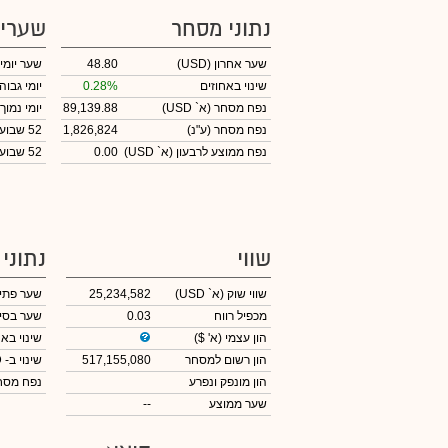
נתוני מסחר
שערי
שער אחרון
(USD)
48.80
שער יומי
שינוי באחוזים
0.28%
יומי גבוה
נפח מסחר
(א` USD)
89,139.88
יומי נמוך
נפח מסחר
(ע"נ)
1,826,824
52 שבועות גבוה
נפח ממוצע לרבעון (א` USD)
0.00
52 שבועות נמוך
שווי
נתוני
שווי שוק
(א` USD)
25,234,582
שער פתי
מכפיל רווח
0.03
שער בסי
הון עצמי
(א' $)
שינוי באח
הון רשום למסחר
517,155,080
שינוי
ב- USD
הון מונפק ונפרע
נפח מס
שער ממוצע
--