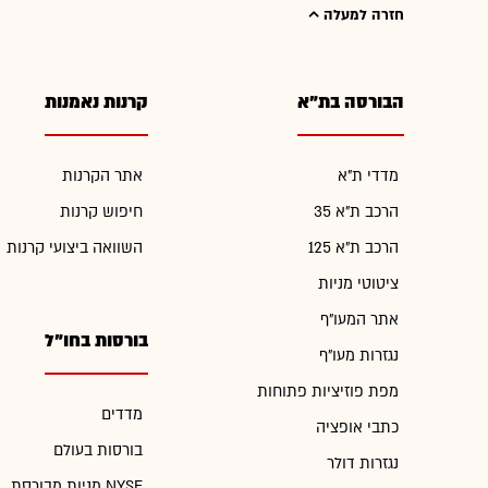
חזרה למעלה
הבורסה בת"א
קרנות נאמנות
מדדי ת"א
אתר הקרנות
הרכב ת"א 35
חיפוש קרנות
הרכב ת"א 125
השוואה ביצועי קרנות
ציטוטי מניות
אתר המעו"ף
בורסות בחו"ל
נגזרות מעו"ף
מפת פוזיציות פתוחות
מדדים
כתבי אופציה
בורסות בעולם
נגזרות דולר
מניות מבורסת NYSE