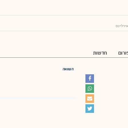
יירליינס
ורום
חדשות
השוואה