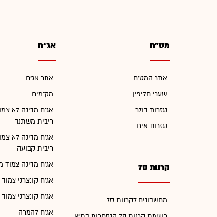
מט"ח
אג"ח
אתר המט"ח
אתר אג"ח
שערי חליפין
מק"מים
נגזרות דולר
אג"ח מדינה לא צמו
ריבית משתנה
נגזרות אירו
אג"ח מדינה לא צמו
ריבית קבועה
אג"ח מדינה צמוד מ
קרנות סל
אג"ח קונצרני צמוד 
אג"ח קונצרני צמוד 
מחשבונים לקרנות סל
אג"ח להמרה
רשימת קרנות סל הנסחרות בת"א