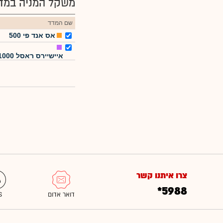
משקל המניה במדד
שם המדד
אס אנד פי 500
איישיירס ראסל 1000
צרו איתנו קשר
*5988