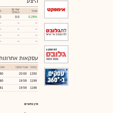
היצע
₪ שווי
שינוי
כ
באלפי
0
0.0
0.29%
--
--
--
--
--
--
--
--
--
--
--
--
עסקאות אחרונות
מספר
שעת עסקה
שער
.80
20:00
1200
.80
19:59
1199
.81
19:59
1198
אין נתונים