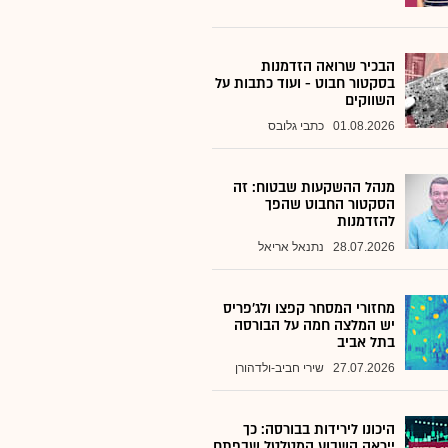
הבכיר שרואה הזדמנות
בסקטור חבוט - ועוד כתבות על
השווקים
01.08.2026
כתבי גלובס
מנהל ההשקעות שבטוח: זה
הסקטור החבוט שהפך
להזדמנות
28.07.2026
נתנאל אריאל
מחזורי המסחר קפצו ולג'פריס
יש המלצה חמה על הבורסה
בתל אביב
27.07.2026
שירי חביב-ולדהורן
היכונו לירידות בבורסה: כך
ייראה השבוע המטלטל שבפתח