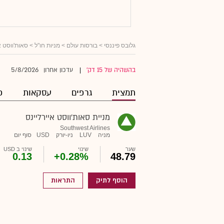
גלובס פיננסי
>
בורסות עולם
>
מניות חו"ל
> סאות'ווסט א
5/8/2026
בהשהיה של 15 דק'
עדכון אחרון
|
תמצית
גרפים
עסקאות
פ
מניית סאות'ווסט איירליינס
Southwest Airlines
מניה
LUV
ניו-יורק
USD
סוף יום
שער
שינוי
שינוי ב USD
0.13
+0.28%
48.79
הוסף לתיק
התראות