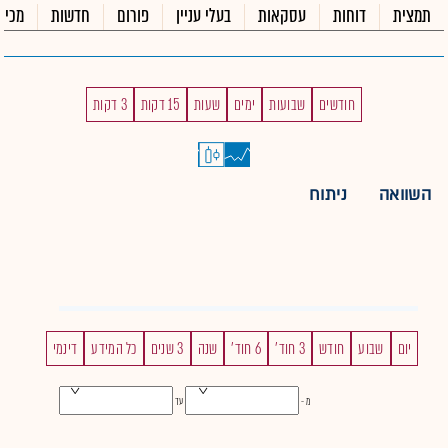
תמצית
דוחות
עסקאות
בעלי עניין
פורום
חדשות
מכיר
חודשים
שבועות
ימים
שעות
15 דקות
3 דקות
השוואה
ניתוח
יום
שבוע
חודש
3 חוד'
6 חוד'
שנה
3 שנים
כל המידע
דינמי
מ -
עד