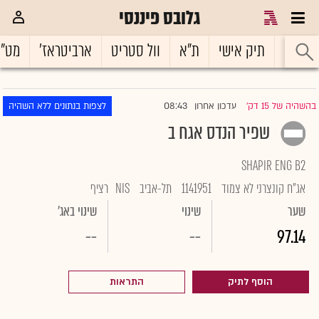
גלובס פיננסי
ראשי
תיק אישי
ת"א
וול סטריט
ארביטראז'
מט"
08:43
בהשהיה של 15 דק'
עדכון אחרון
לצפות בנתונים ללא השהיה
|
שפיר הנדס אגח ב
SHAPIR ENG B2
אג"ח קונצרני לא צמוד
1141951
תל-אביב
NIS
רציף
שער
שינוי
שינוי באג'
--
--
97.14
הוסף לתיק
התראות