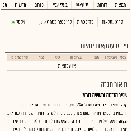
עסקאות
תמצית
דוחות
בעלי עניין
פורום
חדשות
מכיר
סה"כ עסקאות
סה"כ כמות
סה"כ נפח מסחר
(א' ₪)
אקסל
פירוט עסקאות יומיות
מספר
שעת עסקה
מצב
שער עסקה
שינוי
כמות
נפח מסחר ב- ₪
אין עסקאות
תיאור חברה
שפיר הנדסה ותעשיה בע"מ
קבוצת שפיר היא קבוצה בישראל מ1968 שעוסקת בתחום התעשייה, הבנייה, ההנדסה
והתשתיות. הקבוצה מתמחה במתן פתרונות מקיפים החל מייצור חומרי הגלם דרך תכנון, ייזום,
הקמה והפעלה של פרויקטים הנדסיים גדולים. הפעילות של החברה כוללת הקמת כבישים,
חציבת מנהרות, בניית מחלפים וגשרים, עבודות הנדסה ימית, תשתיות לרכבות קלות, בניית