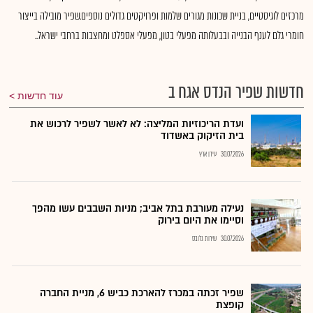
מרכזים לוגיסטיים, בניית שכונות מגורים שלמות ופרויקטים גדולים נוספים.שפיר מובילה בייצור
חומרי גלם לענף הבנייה ובבעלותה מפעלי בטון, מפעלי אספלט ומחצבות ברחבי ישראל..
חדשות שפיר הנדס אגח ב
עוד חדשות
ועדת הריכוזיות המליצה: לא לאשר לשפיר לרכוש את
בית הזיקוק באשדוד
30.07.2026
עידן ארץ
נעילה מעורבת בתל אביב; מניות השבבים עשו מהפך
וסיימו את היום בירוק
30.07.2026
שירות גלובס
שפיר זכתה במכרז להארכת כביש 6, מניית החברה
קופצת