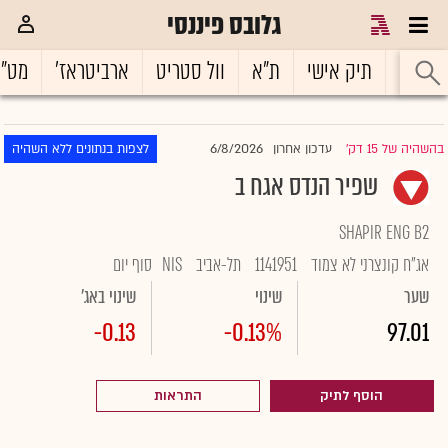
גלובס פיננסי
ראשי
תיק אישי
ת"א
וול סטריט
ארביטראז'
מט"
6/8/2026
בהשהיה של 15 דק'
עדכון אחרון
לצפות בנתונים ללא השהיה
|
שפיר הנדס אגח ב
SHAPIR ENG B2
אג"ח קונצרני לא צמוד
1141951
תל-אביב
NIS
סוף יום
שער
שינוי
שינוי באג'
-0.13
-0.13%
97.01
הוסף לתיק
התראות