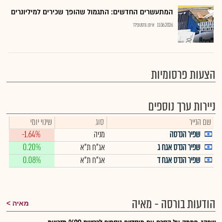
המתעשרים החדשים: התגמול שהופך שכירים למיליונרים
11.06.2026
איתן גרסטנפלד
הצעות פרסומיות
ניירות ערך נוספים
שם הנייר
סוג
שינוי יומי
שפיר הנדסה
מניה
-1.64%
שפיר הנדס אגח ג
אג"ח ת"א
0.20%
שפיר הנדס אגח ד
אג"ח ת"א
0.08%
הודעות בורסה - מאיה
מאיה