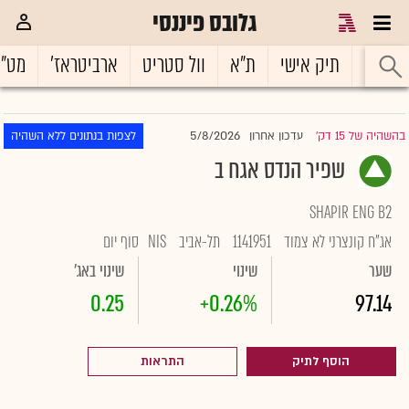
גלובס פיננסי
ראשי
תיק אישי
ת"א
וול סטריט
ארביטראז'
מט"
5/8/2026
בהשהיה של 15 דק'
עדכון אחרון
לצפות בנתונים ללא השהיה
|
שפיר הנדס אגח ב
SHAPIR ENG B2
אג"ח קונצרני לא צמוד
1141951
תל-אביב
NIS
סוף יום
שער
שינוי
שינוי באג'
0.25
+0.26%
97.14
הוסף לתיק
התראות