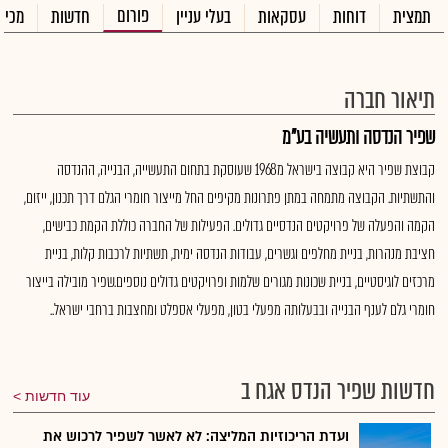
פורום
תמצית
דוחות
עסקאות
בעלי עניין
חדשות
מכיר
תיאור חברה
שפיר הנדסה ותעשיה בע"מ
קבוצת שפיר היא קבוצה בישראל מ1968 שעוסקת בתחום התעשייה, הבנייה, ההנדסה
והתשתיות. הקבוצה מתמחה במתן פתרונות מקיפים החל מייצור חומרי הגלם דרך תכנון, ייזום,
הקמה והפעלה של פרויקטים הנדסיים גדולים. הפעילות של החברה כוללת הקמת כבישים,
חציבת מנהרות, בניית מחלפים וגשרים, עבודות הנדסה ימית, תשתיות לרכבות קלות, בניית
מרכזים לוגיסטיים, בניית שכונות מגורים שלמות ופרויקטים גדולים נוספים.שפיר מובילה בייצור
חומרי גלם לענף הבנייה ובבעלותה מפעלי בטון, מפעלי אספלט ומחצבות ברחבי ישראל..
חדשות שפיר הנדס אגח ב
עוד חדשות
ועדת הריכוזיות המליצה: לא לאשר לשפיר לרכוש את