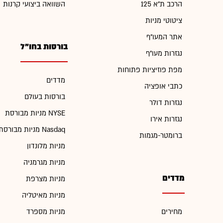
הרכב ת"א 125
השוואה ביצועי קרנות
ציטוטי מניות
אתר המעו"ף
בורסות בחו"ל
נגזרות מעו"ף
מפת פוזיציות פתוחות
מדדים
כתבי אופציה
בורסות בעולם
נגזרות דולר
מניות מבורסת NYSE
נגזרות אירו
מניות מבורסת Nasdaq
ברומטר-מגמות
מניות מלונדון
מניות מגרמניה
מדדים
מניות מצרפת
מניות מאיטליה
מחירים
מניות מספרד