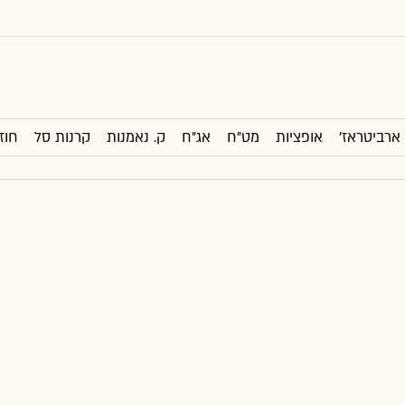
ארביטראז'
אופציות
מט"ח
אג"ח
ק. נאמנות
קרנות סל
חוז