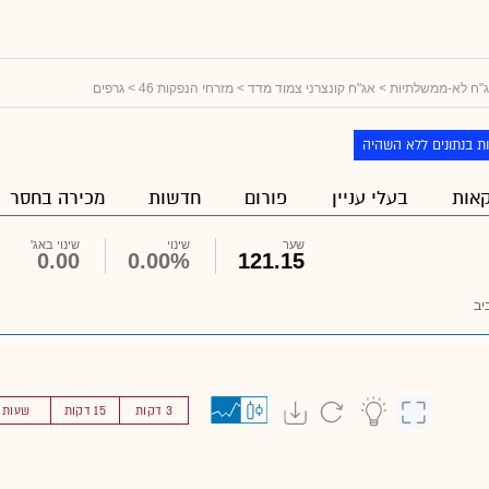
"ח לא-ממשלתיות
>
אג"ח קונצרני צמוד מדד
>
מזרחי הנפקות 46
> גרפים
ת בנתונים ללא השהיה
אות
בעלי עניין
פורום
חדשות
מכירה בחסר
שער
שינוי
שינוי באג'
0.00
0.00%
121.15
יב
3 דקות
15 דקות
שעות