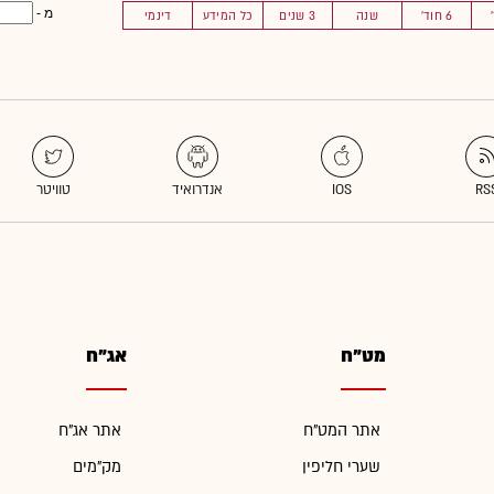
מ -
6 חוד'
שנה
3 שנים
כל המידע
דינמי
מט"ח
אג"ח
אתר המט"ח
אתר אג"ח
שערי חליפין
מק"מים