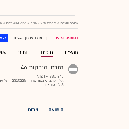
גלובס פיננסי
>
בורסת ת"א - אג"ח
>
All-Bond כללי
>
אג
10:44
בהשהיה של 15 דק'
עדכון אחרון
לצפו
|
תמצית
גרפים
דוחות
עסק
מזרחי הנפקות 46
MIZ TF ISSU B46
אג"ח קונצרני צמוד מדד
2310225
תל-אב
NIS
סוף יום
השוואה
ניתוח