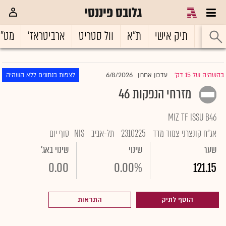
גלובס פיננסי
ראשי
תיק אישי
ת"א
וול סטריט
ארביטראז'
מט"
6/8/2026
בהשהיה של 15 דק'
עדכון אחרון
לצפות בנתונים ללא השהיה
|
מזרחי הנפקות 46
MIZ TF ISSU B46
אג"ח קונצרני צמוד מדד
2310225
תל-אביב
NIS
סוף יום
שער
שינוי
שינוי באג'
0.00
0.00%
121.15
הוסף לתיק
התראות