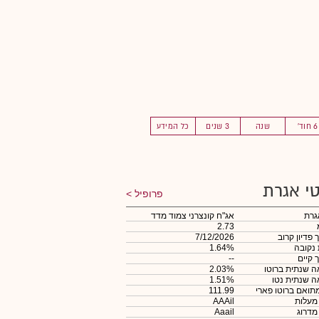
6 חוד'
שנה
3 שנים
כל המידע
י אגרת
פרופיל
גרת
אג"ח קונצרני צמוד מדד
2.73
 פדיון קרוב
7/12/2026
 נקובה
1.64%
 קיים
--
 שנתית ברוטו
2.03%
 שנתית נטו
1.51%
תואם ברוטו פארי
111.99
 מעלות
AAAil
 מדרוג
Aaail