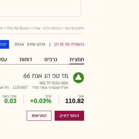
גלובס פיננסי
>
בורסת ת"א - אג"ח
>
All-Bond כללי
>
אג
10:44
בהשהיה של 15 דק'
עדכון אחרון
לצפו
|
תמצית
גרפים
דוחות
עסק
מז טפ הנ אגח 66
MIZ TF ISSU B66
אג"ח קונצרני צמוד מדד
1191667
תל-אב
שער
שינוי
שינוי באג'
0.03
+0.03%
110.82
הוסף לתיק
התראות