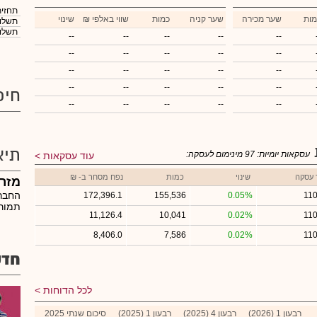
תחזית
מות
שער מכירה
שער קניה
כמות
₪ שווי באלפי
שינוי
תשלום
תשלום
--
--
--
--
--
--
--
--
--
--
--
--
--
--
--
--
--
--
--
--
חיפ
--
--
--
--
--
תיא
עסקאות יומיות:
97
מינימום לעסקה:
עוד עסקאות
 עסקה
שינוי
כמות
נפח מסחר ב- ₪
מזר
החבר
172,396.1
155,536
0.05%
110
תמורת
11,126.4
10,041
0.02%
110
8,406.0
7,586
0.02%
110
חדש
לכל הדוחות
רבעון 1 (2026)
רבעון 4 (2025)
רבעון 1 (2025)
סיכום שנתי 2025