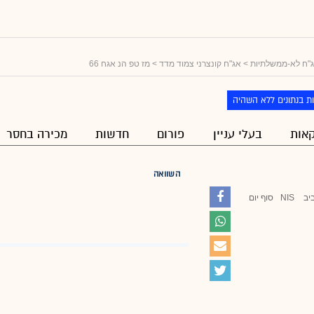
"ח לא-ממשלתיות
>
אג"ח קונצרני צמוד מדד
> מז טפ הנ אגח 66
ת בנתונים ללא השהיה
אות
בעלי עניין
פורום
חדשות
מכירה בחסר
השוואה
יב
NIS
סוף יום