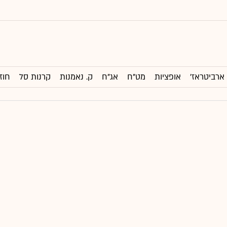
ארביטראז'
אופציות
מט"ח
אג"ח
ק. נאמנות
קרנות סל
חוז