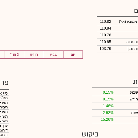
ם
 ממוצע
(אג')
110.82
110.84
110.76
110.85
103.76
יום
שבוע
חודש
3 חוד'
ת
פרט
שבוע
0.15%
סוג א
מח"מ
חודש
0.15%
תאריך
1.48%
ריבית
תאריך
שנה
2.92%
תשואה
15.26%
תשואה
ערך מ
דירוג
ביקוש
דירוג