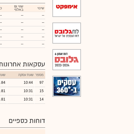
₪ שווי
שינוי
כ
באלפי
--
--
--
--
--
--
--
--
--
--
--
--
--
--
--
עסקאות אחרונות
מספר
שעת עסקה
שער
.84
10:44
97
.81
10:31
15
.81
10:31
14
דוחות כספיים