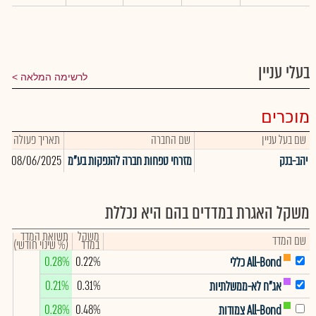
בעלי עניין
לרשימה המלאה
מוכרים
שם בעל עניין
שם החברה
תאריך פעולה
כ
יהב-בנק
מזרחי טפחות חברה להנפקות בע"מ
08/06/2025
38
משקל האגרת במדדים בהם היא נכללת
משקל
תשואת המדד
שם המדד
במדד
(% שינוי חודשי)
0.28%
0.22%
All-Bond כללי
0.21%
0.31%
אג"ח לא-ממשלתיות
0.28%
0.48%
All-Bond צמודות