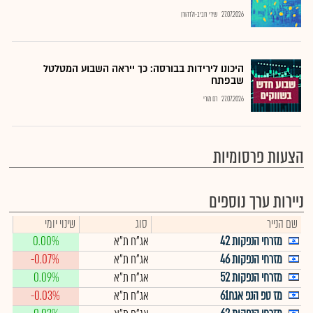
27.07.2026
שירי חביב-ולדהורן
היכונו לירידות בבורסה: כך ייראה השבוע המטלטל
שבפתח
27.07.2026
רם מורי
הצעות פרסומיות
ניירות ערך נוספים
שם הנייר
סוג
שינוי יומי
מזרחי הנפקות 42
אג"ח ת"א
0.00%
מזרחי הנפקות 46
אג"ח ת"א
-0.07%
מזרחי הנפקות 52
אג"ח ת"א
0.09%
מז טפ הנפ אגח61
אג"ח ת"א
-0.03%