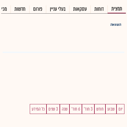
תמצית
דוחות
עסקאות
בעלי עניין
פורום
חדשות
מכיר
השוואה
יום
שבוע
חודש
3 חוד'
6 חוד'
שנה
3 שנים
כל המידע