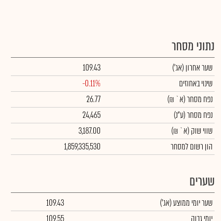
נתוני מסחר
שער אחרון
(אג')
109.43
שינוי באחוזים
-0.11%
נפח מסחר
(א` ₪)
26.77
נפח מסחר
(ע"נ)
24,465
שווי שוק
(א` ₪)
3,187.00
הון רשום למסחר
1,859,335,530
שערים
שער יומי ממוצע
(אג')
109.43
יומי גבוה
109.55