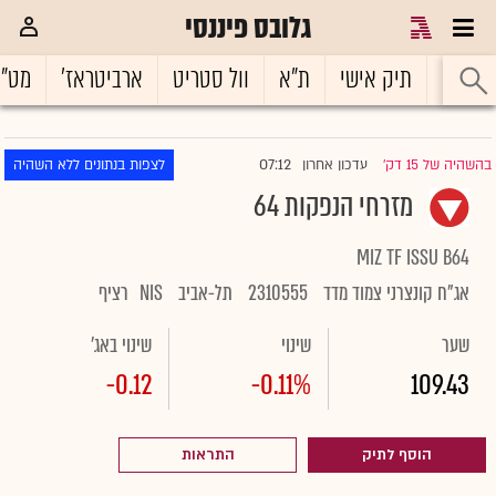
גלובס פיננסי
ראשי
תיק אישי
ת"א
וול סטריט
ארביטראז'
מט"
07:12
בהשהיה של 15 דק'
עדכון אחרון
לצפות בנתונים ללא השהיה
|
מזרחי הנפקות 64
MIZ TF ISSU B64
אג"ח קונצרני צמוד מדד
2310555
תל-אביב
NIS
רציף
שער
שינוי
שינוי באג'
-0.12
-0.11%
109.43
הוסף לתיק
התראות