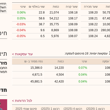
תחזית
ות
שער מכירה
שער קניה
כמות
₪ שווי באלפי
שינוי
תשלום
תשלום
0.06%
22.8
21,074
108.18
108.20
50,7
0.05%
58.6
54,212
108.17
108.21
67,4
-0.03%
38.7
35,775
108.09
108.22
10,0
-0.04%
9.6
8,869
108.08
108.23
280,0
חיפ
-0.05%
6.5
5,976
108.07
108.24
4,8
תיא
עסקאות יומיות:
16
מינימום לעסקה:
עוד עסקאות
 עסקה
שינוי
כמות
נפח מסחר ב- ₪
מזר
החבר
15,386.0
14,220
0.07%
108
תמורת
4,871.5
4,504
0.04%
108
45,881.5
42,420
0.04%
108
חדש
לכל הדוחות
רבעון 1 (2026)
רבעון 4 (2025)
רבעון 1 (2025)
סיכום שנתי 2025