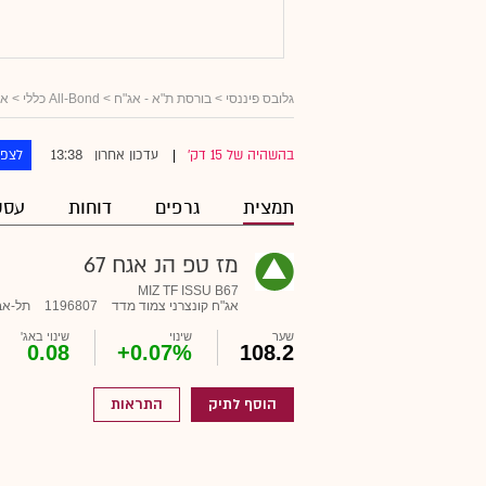
גלובס פיננסי
>
בורסת ת"א - אג"ח
>
All-Bond כללי
>
אג
13:38
בהשהיה של 15 דק'
עדכון אחרון
לצפו
|
תמצית
גרפים
דוחות
עסק
מז טפ הנ אגח 67
MIZ TF ISSU B67
אג"ח קונצרני צמוד מדד
1196807
תל-אב
שער
שינוי
שינוי באג'
0.08
+0.07%
108.2
הוסף לתיק
התראות