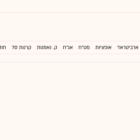
ארביטראז'
אופציות
מט"ח
אג"ח
ק. נאמנות
קרנות סל
חוז