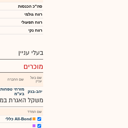
סה"כ הכנסות
רווח גולמי
רווח תפעולי
רווח נקי
בעלי עניין
מוכרים
שם בעל
שם החברה
עניין
מזרחי טפחות 
יהב-בנק
בע"מ
משקל האגרת במד
שם המדד
All-Bond כללי