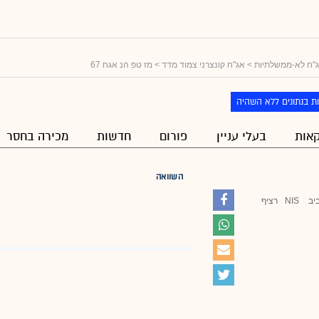
"ח לא-ממשלתיות
>
אג"ח קונצרני צמוד מדד
> מז טפ הנ אגח 67
ת בנתונים ללא השהיה
אות
בעלי עניין
פורום
חדשות
מכירה בחסר
השוואה
יב
NIS
רציף