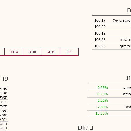
ם
 ממוצע
(אג')
108.17
108.20
108.12
108.28
102.26
יום
שבוע
חודש
3 חוד'
ת
פרט
שבוע
0.23%
סוג א
מח"מ
חודש
0.23%
תאריך
1.51%
ריבית
תאריך
שנה
2.83%
תשואה
15.35%
תשואה
ערך מ
דירוג
ביקוש
דירוג