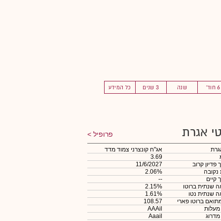
6 חוד'
שנה
3 שנים
כל המידע
י אגרת
פרופיל
גרת
אג"ח קונצרני צמוד מדד
3.69
 פדיון קרוב
11/6/2027
 נקובה
2.06%
 קיים
--
 שנתית ברוטו
2.15%
 שנתית נטו
1.61%
תואם ברוטו פארי
108.57
 מעלות
AAAil
 מדרוג
Aaail