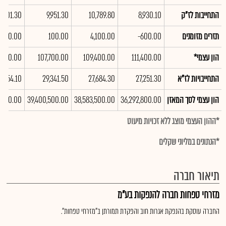
התחייבות לז"ק
8,930.10
10,789.80
9,951.30
7,001.30
תזרים מזומנים
-600.00
4,100.00
100.00
,600.00
הון עצמי*
111,400.00
109,400.00
107,700.00
,300.00
התחייבויות לז"א
27,251.30
27,684.30
29,341.50
7,254.10
הון עצמי לסך המאזן
36,292,800.00
38,583,500.00
39,400,500.00
1,700.00
*ההון העצמי מוצג ללא זכויות מיעוט
*הנתונים במליוני שקלים
תיאור חברה
מזרחי טפחות חברה להנפקות בע"מ
החברה עוסקת בהנפקת אגרות חוב והפקדת תמורתן ב"מזרחי טפחות".