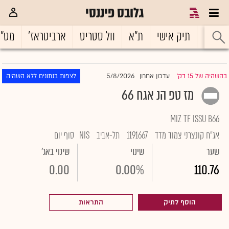
גלובס פיננסי
ראשי
תיק אישי
ת"א
וול סטריט
ארביטראז'
מט"
5/8/2026
בהשהיה של 15 דק'
עדכון אחרון
לצפות בנתונים ללא השהיה
|
מז טפ הנ אגח 66
MIZ TF ISSU B66
אג"ח קונצרני צמוד מדד
1191667
תל-אביב
NIS
סוף יום
שער
שינוי
שינוי באג'
0.00
0.00%
110.76
הוסף לתיק
התראות