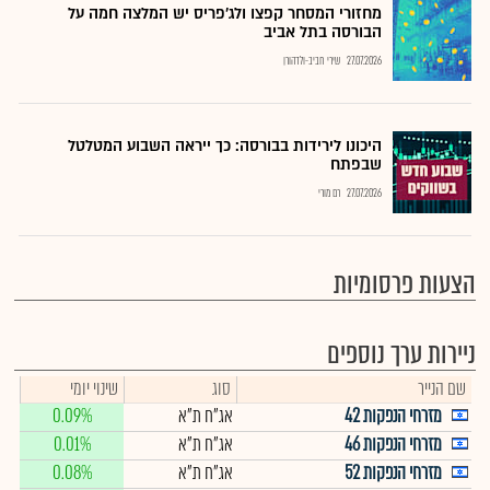
מחזורי המסחר קפצו ולג'פריס יש המלצה חמה על
הבורסה בתל אביב
27.07.2026
שירי חביב-ולדהורן
היכונו לירידות בבורסה: כך ייראה השבוע המטלטל
שבפתח
27.07.2026
רם מורי
הצעות פרסומיות
ניירות ערך נוספים
שם הנייר
סוג
שינוי יומי
מזרחי הנפקות 42
אג"ח ת"א
0.09%
מזרחי הנפקות 46
אג"ח ת"א
0.01%
מזרחי הנפקות 52
אג"ח ת"א
0.08%