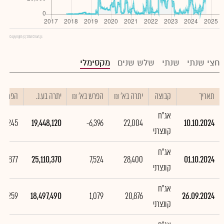
Copyright (c) 2016 Chart.js
חצי שנתי
שנתי
שלש שנים
מקסימלי
תאריך
קבוצה
יתרה בא' ₪
הפרש בא' ₪
יתרה בע.נ.
הפרש בע
אג"ח
662,245
19,448,120
-6,396
22,004
10.10.2024
קונצרני
אג"ח
612,877
25,110,370
7,524
28,400
01.10.2024
קונצרני
אג"ח
137,259
18,497,490
1,079
20,876
26.09.2024
קונצרני