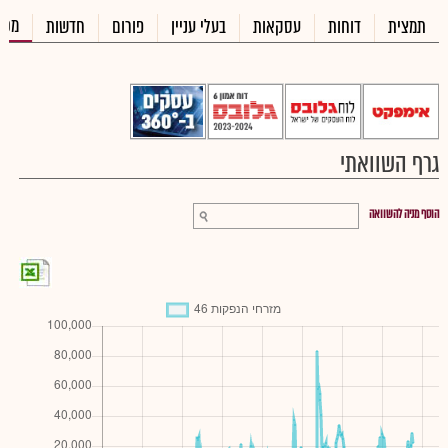
מכי
תמצית
דוחות
עסקאות
בעלי עניין
פורום
חדשות
גרף השוואתי
הוסף מניה להשוואה