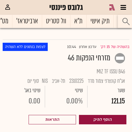
גלובס פיננסי
ראשי
תיק אישי
ת"א
וול סטריט
ארביטראז'
מט"
10:44
בהשהיה של 15 דק'
עדכון אחרון
לצפות בנתונים ללא השהיה
|
מזרחי הנפקות 46
MIZ TF ISSU B46
אג"ח קונצרני צמוד מדד
2310225
תל-אביב
NIS
סוף יום
שער
שינוי
שינוי באג'
0.00
0.00%
121.15
הוסף לתיק
התראות