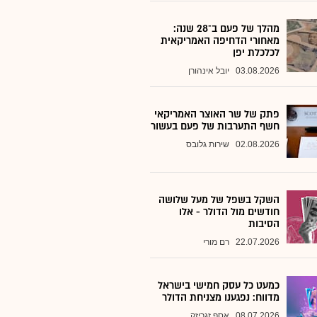
מהלך של פעם ב־28 שנה:
מאחורי הדחיפה האמריקאית
לכלכלת יפן
03.08.2026
יובל אינהורן
פתק של שר האוצר האמריקאי
חשף התערבות של פעם בעשור
02.08.2026
שירות גלובס
השקל בשפל של מעל שלושה
חודשים מול הדולר - אלו
הסיבות
22.07.2026
רם מורי
כמעט כל עסק חמישי בישראל
מדווח: נפגענו מצניחת הדולר
08.07.2026
אסף זגריזק