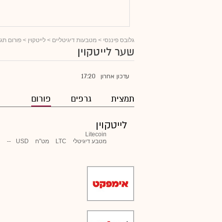
גלובס פיננסי
>
מטבעות דיגיטליים
>
לייטקוין
> פורום תגו
שער לייטקוין
17:20
עדכון אחרון
תמצית
גרפים
פורום
לייטקוין
Litecoin
מטבע דיגיטלי
LTC
מט"ח
USD
--