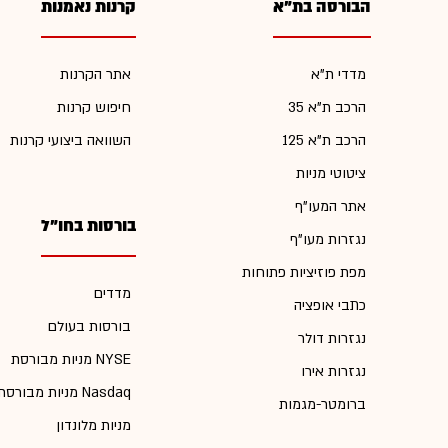
הבורסה בת"א
קרנות נאמנות
מדדי ת"א
אתר הקרנות
הרכב ת"א 35
חיפוש קרנות
הרכב ת"א 125
השוואה ביצועי קרנות
ציטוטי מניות
אתר המעו"ף
בורסות בחו"ל
נגזרות מעו"ף
מפת פוזיציות פתוחות
מדדים
כתבי אופציה
בורסות בעולם
נגזרות דולר
מניות מבורסת NYSE
נגזרות אירו
מניות מבורסת Nasdaq
ברומטר-מגמות
מניות מלונדון