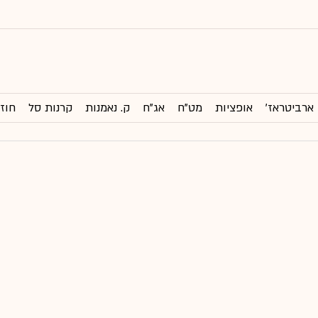
ארביטראז'
אופציות
מט"ח
אג"ח
ק. נאמנות
קרנות סל
חוזי