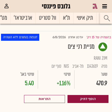
גלובס פיננסי
ראשי
תיק אישי
ת"א
וול סטריט
ארביטראז'
מט"
6/8/2026
בהשהיה של 15 דק'
עדכון אחרון
לצפות בנתונים ללא השהיה
|
מניית רני צים
RANI ZIM
מניה
1143619
תל-אביב
NIS
סוף יום
שער
שינוי
שינוי באג'
5.40
+1.16%
470.9
הוסף לתיק
התראות