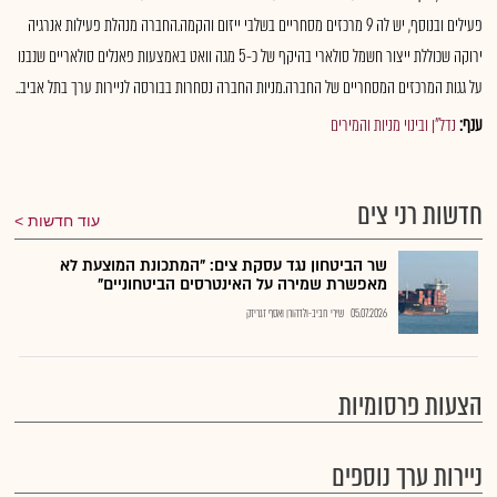
פעילים ובנוסף, יש לה 9 מרכזים מסחריים בשלבי ייזום והקמה.החברה מנהלת פעילות אנרגיה
ירוקה שכוללת ייצור חשמל סולארי בהיקף של כ-5 מגה וואט באמצעות פאנלים סולאריים שנבנו
על גגות המרכזים המסחריים של החברה.מניות החברה נסחרות בבורסה לניירות ערך בתל אביב..
ענף:
נדל"ן ובינוי מניות והמירים
חדשות רני צים
עוד חדשות
שר הביטחון נגד עסקת צים: "המתכונת המוצעת לא
מאפשרת שמירה על האינטרסים הביטחוניים"
05.07.2026
שירי חביב-ולדהורן ואסף זגריזק
הצעות פרסומיות
ניירות ערך נוספים