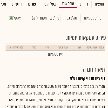
עסקאות
תמצית
דוחות
בעלי עניין
פורום
חדשות
מכיר
סה"כ עסקאות
סה"כ כמות
סה"כ נפח מסחר
(א' ₪)
אקסל
פירוט עסקאות יומיות
מספר
שעת עסקה
מצב
שער עסקה
שינוי
כמות
נפח מסחר ב- ₪
אין עסקאות
תיאור חברה
רני צים מרכזי קניות בע"מ
חברת רני צים מרכזי קניות בע"מ הוקמה בשנת 2009. החברה פועלת בעיקר בתחום הייזום,
הקמה וניהול מרכזים מסחריים, רכישה, ייזום והשבחת קרקעות בישראל. החברה מתמקדת
בשנים האחרונות בפיתוח מואץ של פרויקטים מסחריים פתוחים, המשלבים קמעונאות, בילוי
ושירותים, תוך התמחות ייעודית בחברה הערבית בישראל.החברה מפעילה 12 מרכזים מסחריים