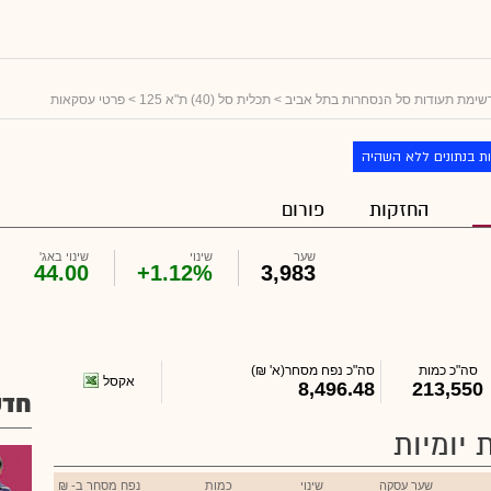
שימת תעודות סל הנסחרות בתל אביב
>
תכלית סל (40) ת"א 125
> פרטי עסקאות
ת בנתונים ללא השהיה
החזקות
פורום
שער
שינוי
שינוי באג'
44.00
+1.12%
3,983
סה"כ כמות
סה"כ נפח מסחר
(א' ₪)
אקסל
8,496.48
213,550
חדש
 יומיות
שער עסקה
שינוי
כמות
נפח מסחר ב- ₪