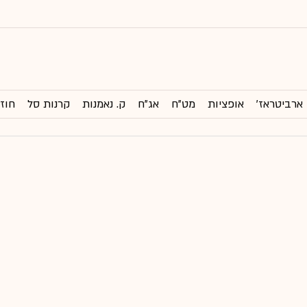
ארביטראז'
אופציות
מט"ח
אג"ח
ק. נאמנות
קרנות סל
חוזי