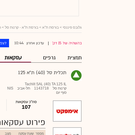
גלובס פיננסי
> בורסת ת"א >
בורסת ת"א - קרנות סל
>
ר
10:44
בהשהיה של 15 דק'
עדכון אחרון
לצפו
|
תמצית
גרפים
עסקאות
תכלית סל (40) ת"א 125
Tachlit SAL (40) TA 125 IL
קרנות סל
1143718
תל-אביב
NIS
סוף יום
סה"כ עסקאות
107
פירוט עסקאות
מספר
שעת עסקה
מצב