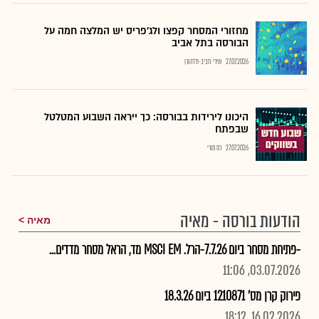
מחזורי המסחר קפצו ולג'פריס יש המלצה חמה על
הבורסה בתל אביב
27.07.2026
שירי חביב-ולדהורן
היכונו לירידות בבורסה: כך ייראה השבוע המטלטל
שבפתח
27.07.2026
רם מורי
הודעות בורסה - מאיה
מאיה
-פתיחת מסחר ביום 7.7.26-הרל. MSCI EM מד, הראל מסחר מדדים...
03.07.2026, 11:06
פירוק קרן מס' 1210871 ביום 18.3.26
16.02.2026, 18:12