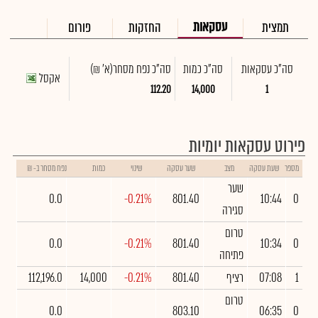
עסקאות
תמצית
החזקות
פורום
סה"כ עסקאות
סה"כ כמות
סה"כ נפח מסחר
(א' ₪)
אקסל
112.20
14,000
1
פירוט עסקאות יומיות
מספר
שעת עסקה
מצב
שער עסקה
שינוי
כמות
נפח מסחר ב- ₪
שער
0.0
-0.21%
801.40
10:44
0
סגירה
טרום
0.0
-0.21%
801.40
10:34
0
פתיחה
1
07:08
רציף
801.40
-0.21%
14,000
112,196.0
טרום
0.0
803.10
06:35
0