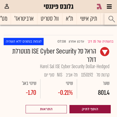
גלובס פיננסי
ראשי
תיק אישי
ת"א
וול סטריט
ארביטראז'
מט"
07:08
בהשהיה של 15 דק'
עדכון אחרון
לצפות בנתונים ללא השהיה
|
הראל סל ‏ISE Cyber Security מנוטרלת
דולר
Harel Sal ISE Cyber Security Dollar-Hedged
קרנות סל
1150192
תל-אביב
NIS
סוף יום
שער
שינוי
שינוי באג'
-1.70
-0.21%
801.4
הוסף לתיק
התראות