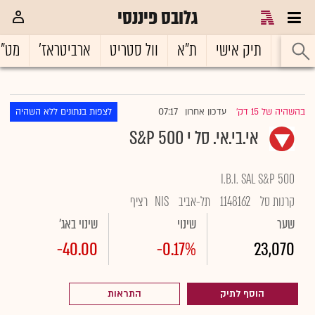
גלובס פיננסי
ראשי
תיק אישי
ת"א
וול סטריט
ארביטראז'
מט"
07:17
בהשהיה של 15 דק'
עדכון אחרון
לצפות בנתונים ללא השהיה
|
אי.בי.אי. סל י S&P 500
I.B.I. SAL S&P 500
קרנות סל
1148162
תל-אביב
NIS
רציף
שער
שינוי
שינוי באג'
-40.00
-0.17%
23,070
הוסף לתיק
התראות