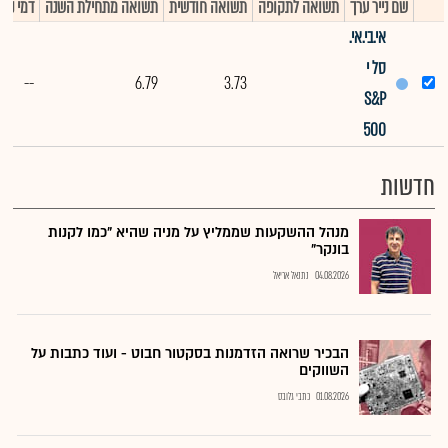
שם נייר ערך
תשואה לתקופה
תשואה חודשית
תשואה מתחילת השנה
דמי ניה
אי.בי.אי.
סל י
--
6.79
3.73
S&P
500
חדשות
מנהל ההשקעות שממליץ על מניה שהיא "כמו לקנות
בונקר"
04.08.2026
נתנאל אריאל
הבכיר שרואה הזדמנות בסקטור חבוט - ועוד כתבות על
השווקים
01.08.2026
כתבי גלובס