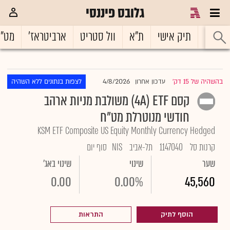
גלובס פיננסי
ראשי
תיק אישי
ת"א
וול סטריט
ארביטראז'
מט"
4/8/2026
בהשהיה של 15 דק'
עדכון אחרון
לצפות בנתונים ללא השהיה
|
קסם 4A) ETF) משולבת מניות ארהב
חודשי מנוטרלת מט"ח
KSM ETF Composite US Equity Monthly Currency Hedged
קרנות סל
1147040
תל-אביב
NIS
סוף יום
שער
שינוי
שינוי באג'
0.00
0.00%
45,560
הוסף לתיק
התראות