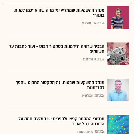
מנהל ההשקעות שממליץ על מניה שהיא "כמו לקנות
בונקר"
04.08.2026
נתנאל אריאל
הבכיר שרואה הזדמנות בסקטור חבוט - ועוד כתבות על
השווקים
01.08.2026
כתבי גלובס
מנהל ההשקעות שבטוח: זה הסקטור החבוט שהפך
להזדמנות
28.07.2026
נתנאל אריאל
מחזורי המסחר קפצו ולג'פריס יש המלצה חמה על
הבורסה בתל אביב
27.07.2026
שירי חביב-ולדהורן