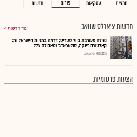
פורום
תמצית
עסקאות
חדשות
חדשות צ'ארלס שוואב
עוד חדשות
נעילה מעורבת בוול סטריט; דרמה במניות הישראליות:
קאלטורה זינקה, סולאראדג' וטאבולה צללו
05.08.2026
שירות גלובס
הצעות פרסומיות