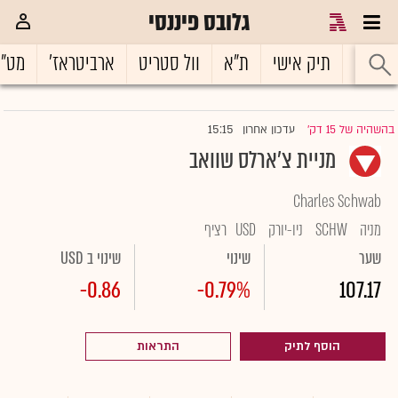
גלובס פיננסי
ראשי
תיק אישי
ת"א
וול סטריט
ארביטראז'
מט"
15:15
בהשהיה של 15 דק'
עדכון אחרון
|
מניית צ'ארלס שוואב
Charles Schwab
מניה
SCHW
ניו-יורק
USD
רציף
שער
שינוי
שינוי ב USD
-0.86
-0.79%
107.17
הוסף לתיק
התראות