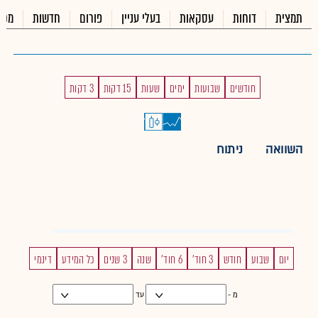
תמצית
דוחות
עסקאות
בעלי עניין
פורום
חדשות
מכי
חודשים
שבועות
ימים
שעות
15 דקות
3 דקות
השוואה
ניתוח
יום
שבוע
חודש
3 חוד'
6 חוד'
שנה
3 שנים
כל המידע
דינמי
מ -
עד