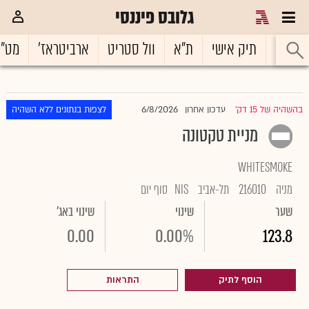
גלובס פיננסי
ראשי
תיק אישי
ת"א
וול סטריט
ארביטראז'
מט"
6/8/2026
בהשהיה של 15 דק'
עדכון אחרון
לצפות בנתונים ללא השהיה
|
מניית טקטונה
WHITESMOKE
מניה
216010
תל-אביב
NIS
סוף יום
שער
שינוי
שינוי באג'
0.00
0.00%
123.8
הוסף לתיק
התראות