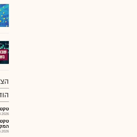
הצע
הוד
טקטונה - 
026, 18:20
טקטנ
המקי
026, 08:36