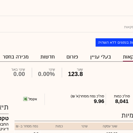
קאות
ת בנתונים ללא השהיה
אות
בעלי עניין
פורום
חדשות
מכירה בחסר
שער
שינוי
שינוי באג'
0.00
0.00%
123.8
סה"כ כמות
סה"כ נפח מסחר
(א' ₪)
אקסל
9.96
8,041
תיא
יות
טקט
החברה
שער עסקה
שינוי
כמות
נפח מסחר ב- ₪
דיגיט