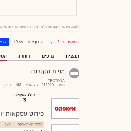
גלובס פיננסי
>
בורסת ת"א - מניות
>
טקטונה
> פרטי עס
10:44
בהשהיה של 15 דק'
עדכון אחרון
לצפו
|
תמצית
גרפים
דוחות
עסק
מניית טקטונה
TECTONA
מניה
216010
תל-אביב
NIS
סוף יום
סה"כ עסקאות
3
פירוט עסקאות יומ
מספר
שעת עסקה
מצב