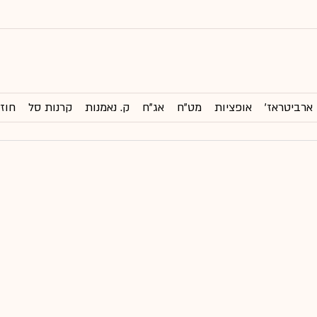
ארביטראז'
אופציות
מט"ח
אג"ח
ק. נאמנות
קרנות סל
חוזי