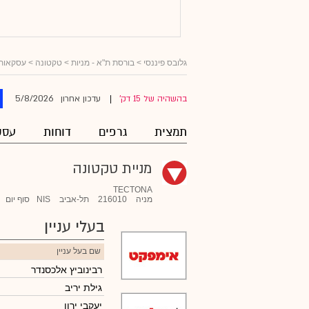
גלובס פיננסי
>
בורסת ת"א - מניות
>
טקטונה
> עסקאות ב
5/8/2026
בהשהיה של 15 דק'
עדכון אחרון
|
תמצית
גרפים
דוחות
עסק
מניית טקטונה
TECTONA
מניה
216010
תל-אביב
NIS
סוף יום
בעלי עניין
שם בעל עניין
רבינוביץ אלכסנדר
גילת יריב
יעקבי ירון