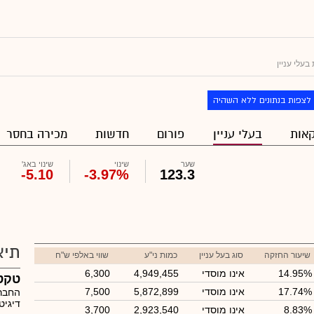
עלי עניין
לצפות בנתונים ללא השהיה
אות
בעלי עניין
פורום
חדשות
מכירה בחסר
שער
שינוי
שינוי באג'
-5.10
-3.97%
123.3
תיא
שיעור החזקה
סוג בעל עניין
כמות ני"ע
שווי באלפי ש"ח
14.95%
אינו מוסדי
4,949,455
6,300
טקט
17.74%
אינו מוסדי
5,872,899
7,500
החברה
דיגיט
8.83%
אינו מוסדי
2,923,540
3,700