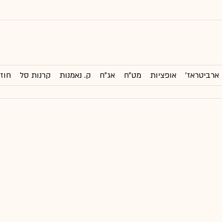
ארביטראז'
אופציות
מט"ח
אג"ח
ק. נאמנות
קרנות סל
חוזי