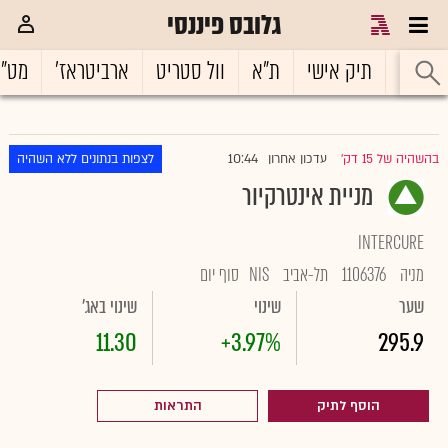
גלובס פיננסי
ראשי
תיק אישי
ת"א
וול סטריט
ארביטראז'
מט"
10:44
בהשהיה של 15 דק'
עדכון אחרון
לצפות בנתונים ללא השהיה
|
מניית אינטרקיור
INTERCURE
מניה
1106376
תל-אביב
NIS
סוף יום
שער
שינוי
שינוי באג'
11.30
+3.97%
295.9
הוסף לתיק
התראות