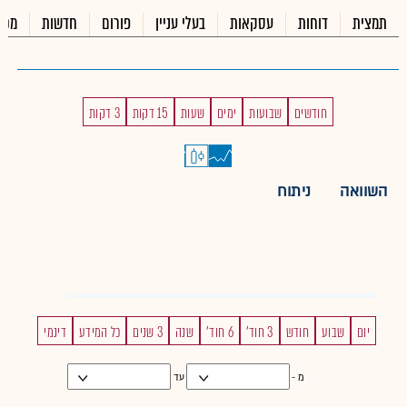
תמצית
דוחות
עסקאות
בעלי עניין
פורום
חדשות
מכי
חודשים
שבועות
ימים
שעות
15 דקות
3 דקות
השוואה
ניתוח
יום
שבוע
חודש
3 חוד'
6 חוד'
שנה
3 שנים
כל המידע
דינמי
מ -
עד