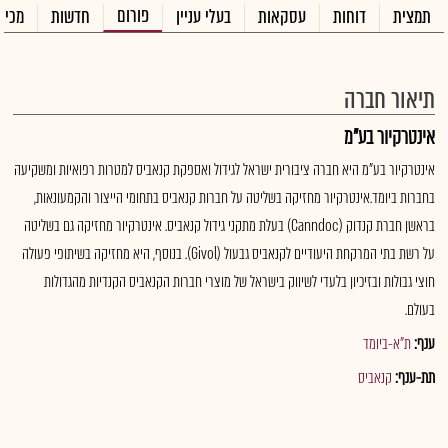
פורום
תמצית
דוחות
עסקאות
בעלי עניין
חדשות
מכיר
תיאור חברה
אינטרקיור בע"מ
אינטרקיור בע"מ היא חברה ציבורית ישראל לגידול ואספקת קנאביס למטרות רפואיות ומשקיעה
בחברות ביומד.אינטרקיור מחזיקה בשליטה על חברות קנאביס בתחומי הייצור והקמעונאות,
בראשן חברת קנדוק (Canndoc) בעלת מתקני גידול קנאביס. אינטרקיור מחזיקה גם בשליטה
על רשת בתי המרקחת היעודיים לקנאביס גבעול (Givol). בנוסף, היא מחזיקה בשיתופי פעולה
חוצי גבולות ובזיכיון בלעדי לשיווק בישראל של מוצרי חברות הקנאביס הקנדיות מהגדולות
בעולם.
ענף:
ת"א-ביומד
תת-ענף:
קנאביס