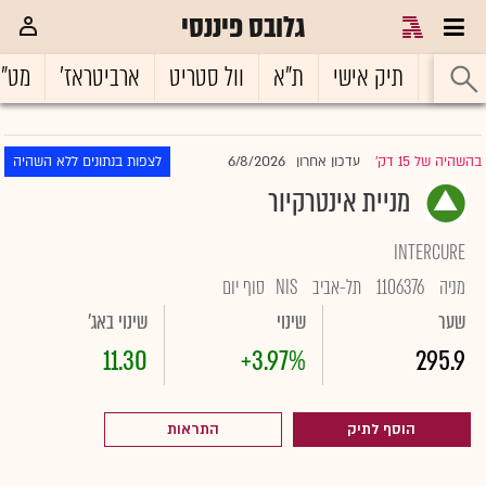
גלובס פיננסי
ראשי
תיק אישי
ת"א
וול סטריט
ארביטראז'
מט"
6/8/2026
בהשהיה של 15 דק'
עדכון אחרון
לצפות בנתונים ללא השהיה
|
מניית אינטרקיור
INTERCURE
מניה
1106376
תל-אביב
NIS
סוף יום
שער
שינוי
שינוי באג'
11.30
+3.97%
295.9
הוסף לתיק
התראות