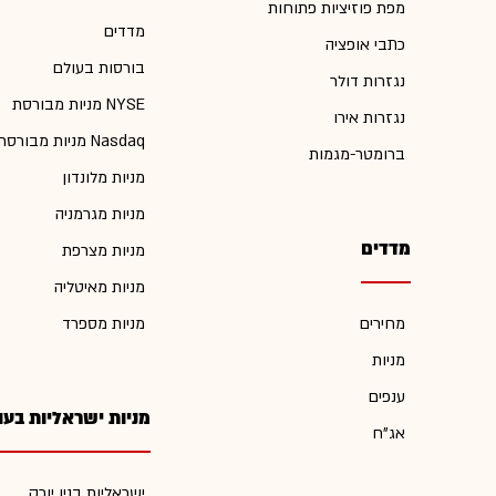
מפת פוזיציות פתוחות
מדדים
כתבי אופציה
בורסות בעולם
נגזרות דולר
מניות מבורסת NYSE
נגזרות אירו
מניות מבורסת Nasdaq
ברומטר-מגמות
מניות מלונדון
מניות מגרמניה
מדדים
מניות מצרפת
מניות מאיטליה
מחירים
מניות מספרד
מניות
ענפים
מניות ישראליות בעו
אג"ח
ישראליות בניו יורק