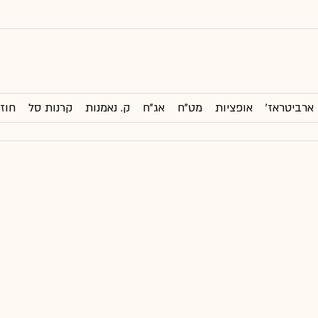
ארביטראז'
אופציות
מט"ח
אג"ח
ק. נאמנות
קרנות סל
חוזי