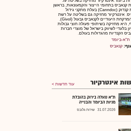
ת ביומד.אינטרקיור מחזיקה בשליטה על
 קנאביס בתחומי הייצור והקמעונאות, בראשן
חברת קנדוק (Canndoc) בעלת מתקני גידול
ס. אינטרקיור מחזיקה גם בשליטה על רשת
בתי המרקחת היעודיים לקנאביס גבעול (Givol).
, היא מחזיקה בשיתופי פעולה חוצי גבולות
יון בלעדי לשיווק בישראל של מוצרי חברות
יס הקנדיות מהגדולות בעולם.
ת"א-ביומד
נף:
קנאביס
ות אינטרקיור
עוד חדשות
ת"א ננעלה בירוק בהובלת
מניות הביומד והבנייה
31.07.2026
שירות גלובס