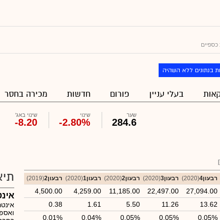
כספיים
ת בנתונים ללא השהיה
אות
בעלי עניין
פורום
חדשות
מכירה בחסר
שער
שינוי
שינוי באג'
-8.20
-2.80%
284.6
תיא
רבעון4
(2020)
רבעון3
(2020)
רבעון2
(2020)
רבעון1
(2020)
רבעון2
(2019)
4,500.00
4,259.00
11,185.00
22,497.00
27,094.00
אינט
0.38
1.61
5.50
11.26
13.62
אינטר
ואספק
0.01%
0.04%
0.05%
0.05%
0.05%