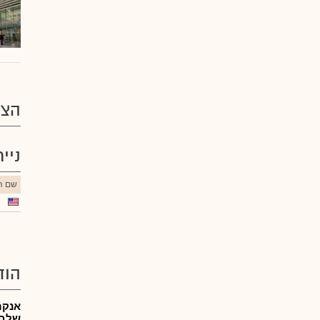
הצע
ניי
שם הנ
הוד
אנקר
שלב 