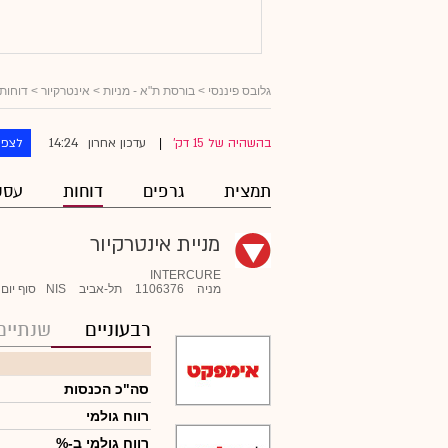
גלובס פיננסי
>
בורסת ת"א - מניות
>
אינטרקיור
> דוחות 
14:24
בהשהיה של 15 דק'
עדכון אחרון
לצפו
|
תמצית
גרפים
דוחות
עסק
מניית אינטרקיור
INTERCURE
מניה
1106376
תל-אביב
NIS
סוף יום
רבעוניים
שנתיים
סה"כ הכנסות
רווח גולמי
רווח גולמי ב-%