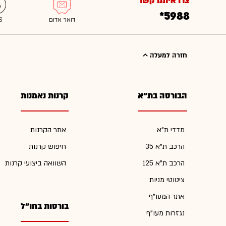
צרו איתנו קשר
*5988
חזרה למעלה
הבורסה בת"א
קרנות נאמנות
מדדי ת"א
אתר הקרנות
הרכב ת"א 35
חיפוש קרנות
הרכב ת"א 125
השוואה ביצועי קרנות
ציטוטי מניות
אתר המעו"ף
בורסות בחו"ל
נגזרות מעו"ף