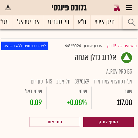
גלובס פיננסי
ראשי
תיק אישי
ת"א
וול סטריט
ארביטראז'
מט"
6/8/2026
בהשהיה של 15 דק'
עדכון אחרון
לצפות בנתונים ללא השהיה
|
אלרוב נדלן אגחה
ALROV PRO B5
אג"ח קונצרני צמוד מדד
3870169
תל-אביב
NIS
סוף יום
שער
שינוי
שינוי באג'
0.09
+0.08%
117.08
הוסף לתיק
התראות