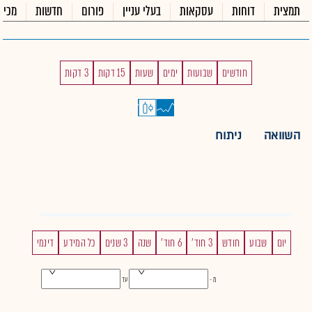
תמצית
דוחות
עסקאות
בעלי עניין
פורום
חדשות
מכיר
חודשים
שבועות
ימים
שעות
15 דקות
3 דקות
השוואה
ניתוח
יום
שבוע
חודש
3 חוד'
6 חוד'
שנה
3 שנים
כל המידע
דינמי
מ -
עד