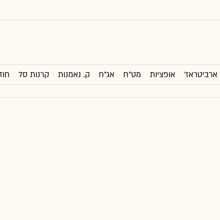
ארביטראז'
אופציות
מט"ח
אג"ח
ק. נאמנות
קרנות סל
חוז