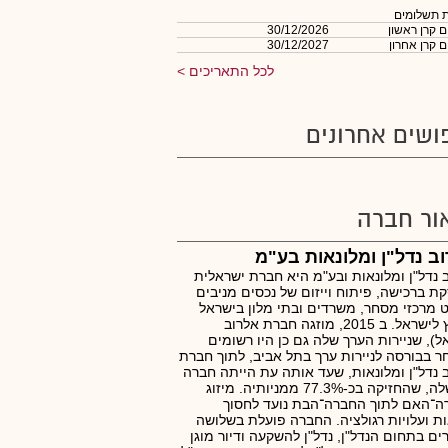
 תשלומים
 קרן ראשון
30/12/2026
 קרן אחרון
30/12/2027
לכל התאריכים
ושים אחרונים
ור חברה
ב נדל"ן ומלונאות בע"מ
 נדל"ן ומלונאות ובע"מ היא חברת ישראלית
ת ברכישה, פיתוח וייזום של נכסים מניבים
 מרכזי מסחר, משרדים ובתי מלון בישראל
ומחוץ לישראל. ב 2015, מוזגה חברת אלרוב
ל), שניירות הערך שלה גם כן היו רשומים
 בבורסה לניירות ערך בתל אביב, לתוך חברת
 נדל"ן ומלונאות, שעד אותה עת הייתה חברה
בת שלה, שהחזיקה בכ-77.3% ממניותיה. מיזוג
ה־האם לתוך החברה־הבת נועד לחסוך
ת ועלויות רגולציה. החברה פועלת בשלושה
ים בתחום הנדל"ן, נדל"ן להשקעה ודיור מוגן