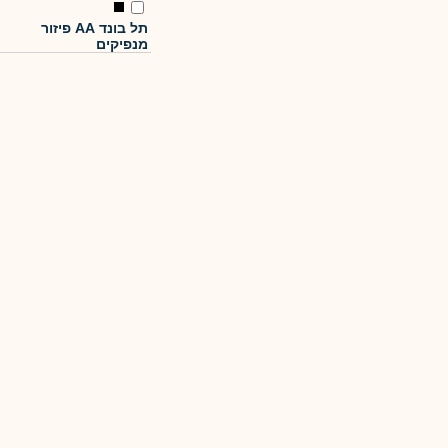
תל בונד AA פיזור
מנפיקים