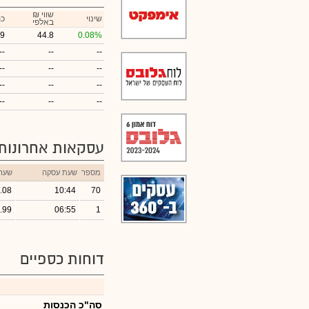
₪ שווי
שינוי
כמ
באלפי
69
44.8
0.08%
--
--
--
--
--
--
--
--
--
--
--
--
עסקאות אחרונות
מספר
שעת עסקה
שער
.08
10:44
70
.99
06:55
1
דוחות כספיים
סה"כ הכנסות