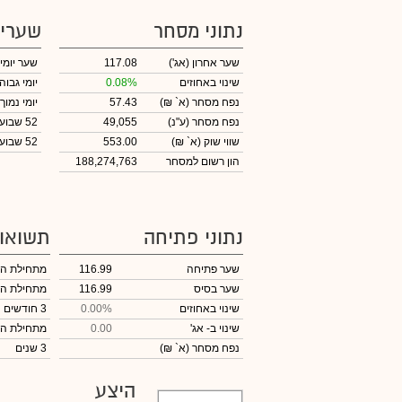
נתוני מסחר
שערי
שער אחרון
(אג')
117.08
שער יומי
שינוי באחוזים
0.08%
יומי גבוה
נפח מסחר
(א` ₪)
57.43
יומי נמוך
נפח מסחר
(ע"נ)
49,055
52 שבועות גבוה
שווי שוק
(א` ₪)
553.00
52 שבועות נמוך
הון רשום למסחר
188,274,763
נתוני פתיחה
תשואו
שער פתיחה
116.99
מתחילת ה
שער בסיס
116.99
מתחילת ה
שינוי באחוזים
0.00%
3 חודשים
שינוי
ב- אג'
0.00
מתחילת ה
נפח מסחר
(א` ₪)
3 שנים
היצע