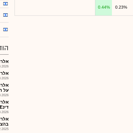
0.44%
0.23%
הוד
אלרנ
026, 09:08
אלרוב
026, 08:32
אלרנ
על ת
026, 08:59
דינE וףףיץS AG (%52.4)
026, 09:56
אלרנ
בהצע
025, 09:35