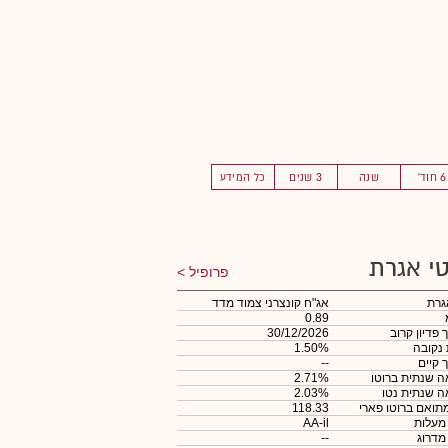
6 חוד'
שנה
3 שנים
כל המידע
י אגרת
פרופיל
גרת
אג"ח קונצרני צמוד מדד
0.89
 פדיון קרוב
30/12/2026
 נקובה
1.50%
 קיים
--
 שנתית ברוטו
2.71%
 שנתית נטו
2.03%
תואם ברוטו פארי
118.33
 מעלות
AA-il
 מדרוג
--