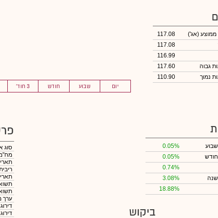
ם
 ממוצע
(אג')
117.08
117.08
116.99
117.60
110.90
יום
שבוע
חודש
3 חוד'
ת
פרט
שבוע
0.05%
סוג א
מח"מ
חודש
0.05%
תאריך
0.74%
ריבית
תאריך
שנה
3.08%
תשואה
18.88%
תשואה
ערך מ
דירוג
ביקוש
דירוג