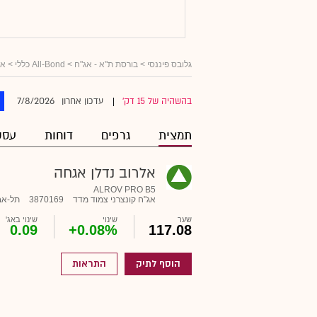
גלובס פיננסי
>
בורסת ת"א - אג"ח
>
All-Bond כללי
>
אג
7/8/2026
בהשהיה של 15 דק'
עדכון אחרון
|
תמצית
גרפים
דוחות
עסק
אלרוב נדלן אגחה
ALROV PRO B5
אג"ח קונצרני צמוד מדד
3870169
תל-אב
שער
שינוי
שינוי באג'
0.09
+0.08%
117.08
הוסף לתיק
התראות