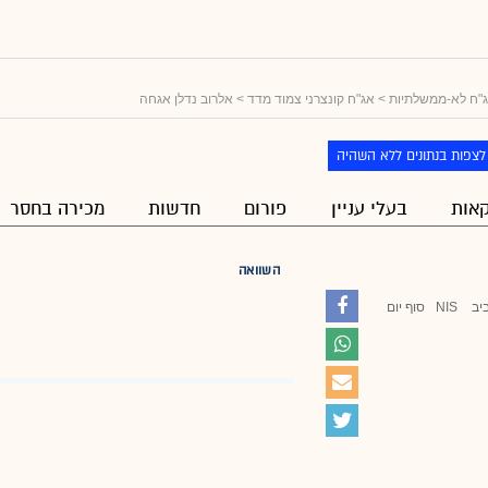
"ח לא-ממשלתיות
>
אג"ח קונצרני צמוד מדד
> אלרוב נדלן אגחה
לצפות בנתונים ללא השהיה
אות
בעלי עניין
פורום
חדשות
מכירה בחסר
השוואה
יב
NIS
סוף יום