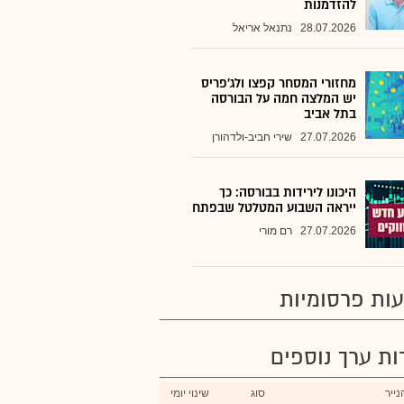
להזדמנות
28.07.2026
נתנאל אריאל
מחזורי המסחר קפצו ולג'פריס
יש המלצה חמה על הבורסה
בתל אביב
27.07.2026
שירי חביב-ולדהורן
היכונו לירידות בבורסה: כך
ייראה השבוע המטלטל שבפתח
27.07.2026
רם מורי
ות פרסומיות
רות ערך נוספים
ייר
סוג
שינוי יומי