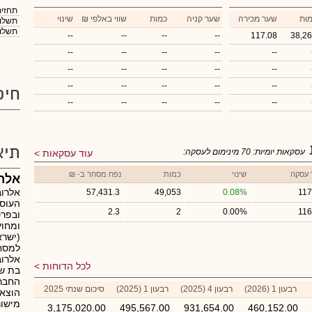
תחזית
ות
שער מכירה
שער קניה
כמות
₪ שווי באלפי
שינוי
תשלום
תשלום
--
--
--
--
117.08
38,2
--
--
--
--
--
--
--
--
--
--
--
--
--
--
--
חיפ
--
--
--
--
--
תיא
עסקאות יומיות:
70
מינימום לעסקה:
עוד עסקאות
 עסקה
שינוי
כמות
נפח מסחר ב- ₪
אלרו
אלרוב
57,431.3
49,053
0.08%
117
העוסק
2.3
2
0.00%
116
ובפרט
(ישרא
למסחר
אלרוב
לכל הדוחות
החבר
רבעון 1 (2026)
רבעון 4 (2025)
רבעון 1 (2025)
סיכום שנתי 2025
הוצאו
מישור
3,175,020.00
495,567.00
931,654.00
460,152.00