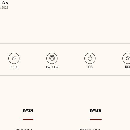
אלרוב נ
025, 08:36
מט"ח
אג"ח