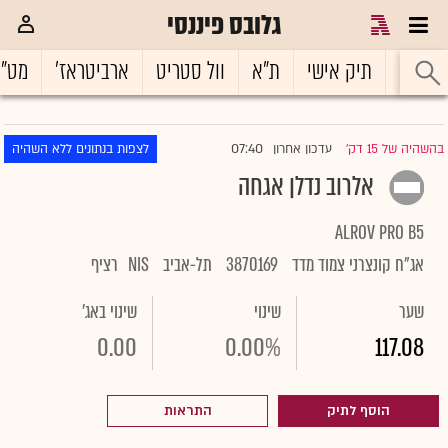
גלובס פיננסי
ראשי
תיק אישי
ת"א
וול סטריט
ארביטראז'
מט"
07:40
בהשהיה של 15 דק'
עדכון אחרון
לצפות בנתונים ללא השהיה
|
אלרוב נדלן אגחה
ALROV PRO B5
אג"ח קונצרני צמוד מדד
3870169
תל-אביב
NIS
רציף
שער
שינוי
שינוי באג'
0.00
0.00%
117.08
הוסף לתיק
התראות