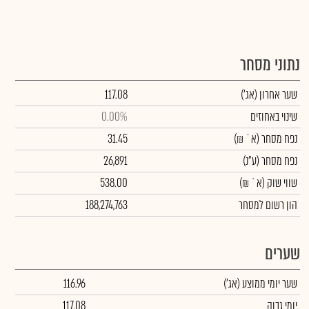
נתוני מסחר
שער אחרון
(אג')
117.08
שינוי באחוזים
0.00%
נפח מסחר
(א` ₪)
31.45
נפח מסחר
(ע"נ)
26,891
שווי שוק
(א` ₪)
538.00
הון רשום למסחר
188,274,763
שערים
שער יומי ממוצע
(אג')
116.96
יומי גבוה
117.08