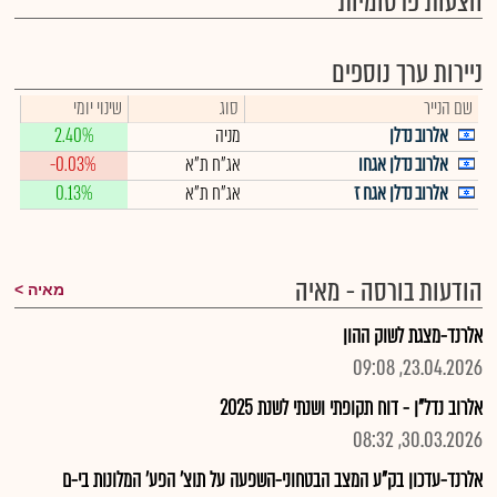
הצעות פרסומיות
ניירות ערך נוספים
שם הנייר
סוג
שינוי יומי
אלרוב נדלן
מניה
2.40%
אלרוב נדלן אגחו
אג"ח ת"א
-0.03%
אלרוב נדלן אגח ז
אג"ח ת"א
0.13%
הודעות בורסה - מאיה
מאיה
אלרנד-מצגת לשוק ההון
23.04.2026, 09:08
אלרוב נדל"ן - דוח תקופתי ושנתי לשנת 2025
30.03.2026, 08:32
אלרנד-עדכון בק"ע המצב הבטחוני-השפעה על תוצ' הפע' המלונות בי-ם