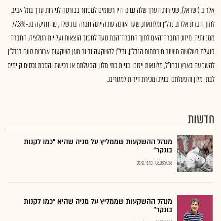
אלרוב (ישראל), שניירות הערך שלה גם כן היו רשומים למסחר בבורסה לניירות ערך בתל אביב,
לתוך חברת אלרוב נדל"ן ומלונאות, שעד אותה עת הייתה חברה בת שלה, שהחזיקה בכ-77.3%
ממניותיה. מיזוג החברה־האם לתוך החברה־הבת נועד לחסוך הוצאות ועלויות רגולציה. החברה
פועלת בשלושה מישורים בתחום הנדל"ן, נדל"ן להשקעה ודיור מוגן השקעות ארוכות טווח בנדל"ן
להשקעה בארץ ובחו"ל, מלונאות ייזום ובניית בתי מלון והפעלתם או רכישת והסבת נכסים קיימים
לבתי מלון והפעלתם ובנית ומכירת דירות למגורים..
חדשות
מנהל ההשקעות שממליץ על מניה שהיא "כמו לקנות
בונקר"
08.08.2026
כתבי גלובס
מנהל ההשקעות שממליץ על מניה שהיא "כמו לקנות
בונקר"