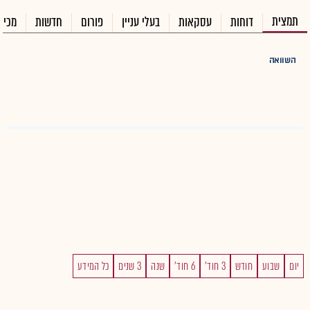
תמצית
דוחות
עסקאות
בעלי עניין
פורום
חדשות
מכיר
השוואה
יום
שבוע
חודש
3 חוד'
6 חוד'
שנה
3 שנים
כל המידע