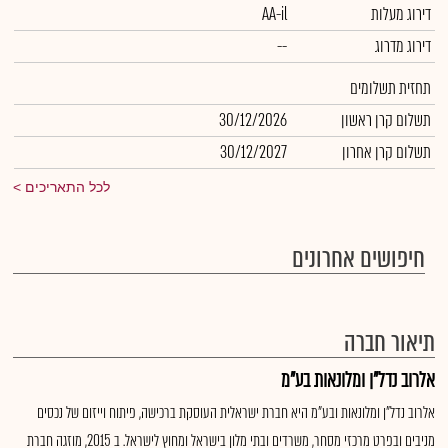
דירוג מעלות
AA-il
דירוג מדרוג
--
תחזית תשלומים
תשלום קרן ראשון
30/12/2026
תשלום קרן אחרון
30/12/2027
לכל התאריכים
חיפושים אחרונים
תיאור חברה
אלרוב נדל"ן ומלונאות בע"מ
אלרוב נדל"ן ומלונאות ובע"מ היא חברת ישראלית העוסקת ברכישה, פיתוח וייזום של נכסים
מניבים ובפרט מרכזי מסחר, משרדים ובתי מלון בישראל ומחוץ לישראל. ב 2015, מוזגה חברת