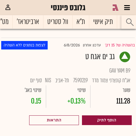
גלובס פיננסי
ראשי
תיק אישי
ת"א
וול סטריט
ארביטראז'
מט"
6/8/2026
בהשהיה של 15 דק'
עדכון אחרון
לצפות בנתונים ללא השהיה
|
גב ים אגח ט
GAV YAM B9
אג"ח קונצרני צמוד מדד
7590219
תל-אביב
NIS
סוף יום
שער
שינוי
שינוי באג'
0.15
+0.13%
111.28
הוסף לתיק
התראות