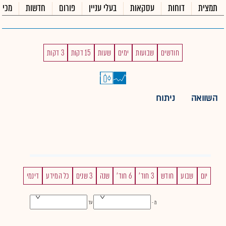
תמצית
דוחות
עסקאות
בעלי עניין
פורום
חדשות
מכיר
חודשים
שבועות
ימים
שעות
15 דקות
3 דקות
השוואה
ניתוח
יום
שבוע
חודש
3 חוד'
6 חוד'
שנה
3 שנים
כל המידע
דינמי
מ -
עד