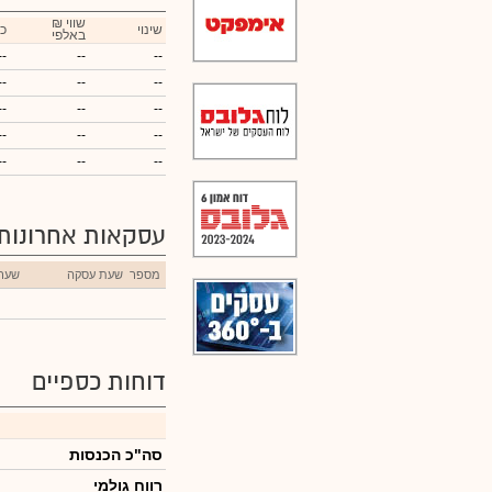
₪ שווי
שינוי
כ
באלפי
--
--
--
--
--
--
--
--
--
--
--
--
--
--
--
עסקאות אחרונות
מספר
שעת עסקה
שער
דוחות כספיים
סה"כ הכנסות
רווח גולמי