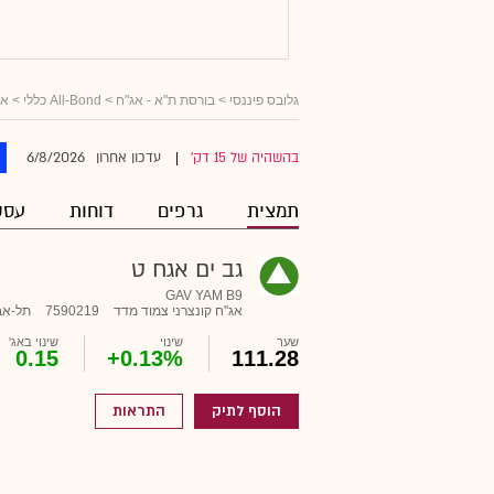
גלובס פיננסי
>
בורסת ת"א - אג"ח
>
All-Bond כללי
>
אג
6/8/2026
בהשהיה של 15 דק'
עדכון אחרון
|
תמצית
גרפים
דוחות
עסק
גב ים אגח ט
GAV YAM B9
אג"ח קונצרני צמוד מדד
7590219
תל-אב
שער
שינוי
שינוי באג'
0.15
+0.13%
111.28
הוסף לתיק
התראות