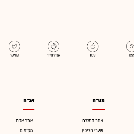
מט"ח
אג"ח
אתר המט"ח
אתר אג"ח
שערי חליפין
מק"מים