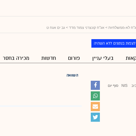
"ח לא-ממשלתיות
>
אג"ח קונצרני צמוד מדד
> גב ים אגח ט
לצפות בנתונים ללא השהיה
אות
בעלי עניין
פורום
חדשות
מכירה בחסר
השוואה
יב
NIS
סוף יום