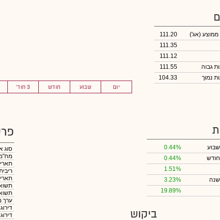
ם
 ממוצע
(אג')
111.20
111.35
111.12
111.55
104.33
יום
שבוע
חודש
3 חוד'
ת
פרט
שבוע
0.44%
סוג א
מח"מ
חודש
0.44%
תאריך
1.51%
ריבית
תאריך
שנה
3.23%
תשואה
19.89%
תשואה
ערך מ
דירוג
ביקוש
דירוג