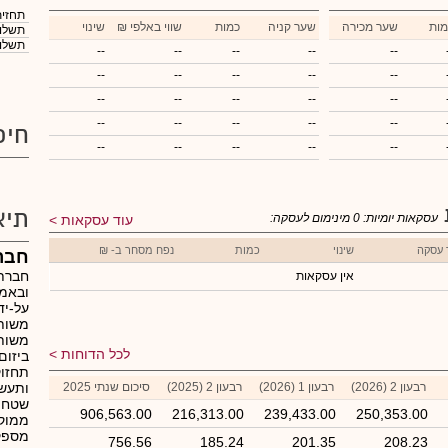
תחזית
מות
שער מכירה
שער קניה
כמות
₪ שווי באלפי
שינוי
תשלום
תשלום
--
--
--
--
--
--
--
--
--
--
--
--
--
--
--
--
--
--
--
--
חיפ
--
--
--
--
--
תיא
עסקאות יומיות:
0
מינימום לעסקה:
עוד עסקאות
 עסקה
שינוי
כמות
נפח מסחר ב- ₪
חבר
חברת 
אין עסקאות
ובאמצ
על-יד
משותפ
משותפ
לכל הדוחות
ביזום
תחזוק
רבעון 2 (2026)
רבעון 1 (2026)
רבעון 2 (2025)
סיכום שנתי 2025
ותעשי
שטחי 
906,563.00
216,313.00
239,433.00
250,353.00
ממוקמ
מספקת
756.56
185.24
201.35
208.23