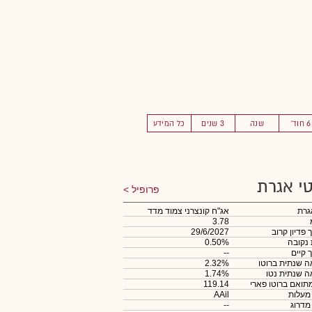
6 חוד'
שנה
3 שנים
כל המידע
י אגרת
פרופיל
גרת
אג"ח קונצרני צמוד מדד
3.78
 פדיון קרוב
29/6/2027
 נקובה
0.50%
 קיים
--
 שנתית ברוטו
2.32%
 שנתית נטו
1.74%
תואם ברוטו פארי
119.14
 מעלות
AAil
 מדרוג
--