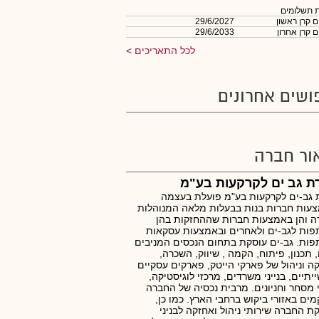
 תשלומים
 קרן ראשון
29/6/2027
 קרן אחרון
29/6/2033
לכל התאריכים
ושים אחרונים
ור חברה
ת גב ים לקרקעות בע"מ
גב-ים לקרקעות בע"מ פועלת בעצמה
עות חברות בנות בבעלות מלאה המנוהלות
ה והן באמצעות חברות שההחזקות בהן
ות לגב-ים ולאחרים ובאמצעות עסקאות
ות. גב-ים עוסקת בתחום הנכסים המניבים
, תכנון, פיתוח, הקמה , שיווק, השכרה,
ה וניהול של פארקי הייטק, פארקים עסקיים
יתיים, בנייני משרדים, מרכזי לוגיסטיקה,
מסחר וחניונים. מרבית נכסיה של החברה
ים באזורי ביקוש ברחבי הארץ. כמו כן,
 החברה שירותי ניהול ואחזקה לבניני