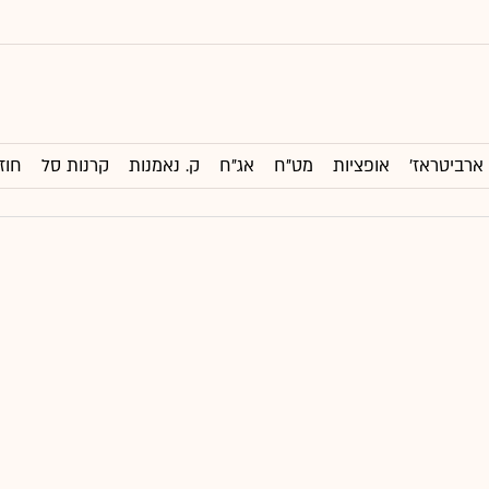
ארביטראז'
אופציות
מט"ח
אג"ח
ק. נאמנות
קרנות סל
חוז