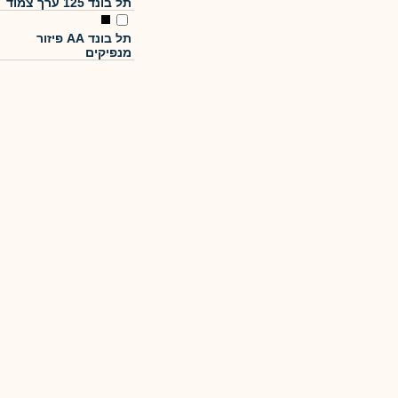
תל בונד 125 ערך צמוד
תל בונד AA פיזור
מנפיקים