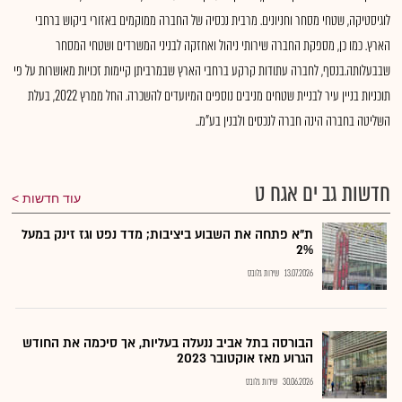
לוגיסטיקה, שטחי מסחר וחניונים. מרבית נכסיה של החברה ממוקמים באזורי ביקוש ברחבי
הארץ. כמו כן, מספקת החברה שירותי ניהול ואחזקה לבניני המשרדים ושטחי המסחר
שבבעלותה.בנסף, לחברה עתודות קרקע ברחבי הארץ שבמרביתן קיימות זכויות מאושרות על פי
תוכניות בניין עיר לבניית שטחים מניבים נוספים המיועדים להשכרה. החל ממרץ 2022, בעלת
השליטה בחברה הינה חברה לנכסים ולבנין בע"מ..
חדשות גב ים אגח ט
עוד חדשות
ת"א פתחה את השבוע ביציבות; מדד נפט וגז זינק במעל
2%
13.07.2026
שירות גלובס
הבורסה בתל אביב ננעלה בעליות, אך סיכמה את החודש
הגרוע מאז אוקטובר 2023
30.06.2026
שירות גלובס