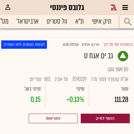
גלובס פיננסי
ראשי
תיק אישי
ת"א
וול סטריט
ארביטראז'
מט"
6/8/2026
בהשהיה של 15 דק'
עדכון אחרון
לצפות בנתונים ללא השהיה
|
גב ים אגח ט
GAV YAM B9
אג"ח קונצרני צמוד מדד
7590219
תל-אביב
NIS
סוף יום
שער
שינוי
שינוי באג'
0.15
+0.13%
111.28
הוסף לתיק
התראות