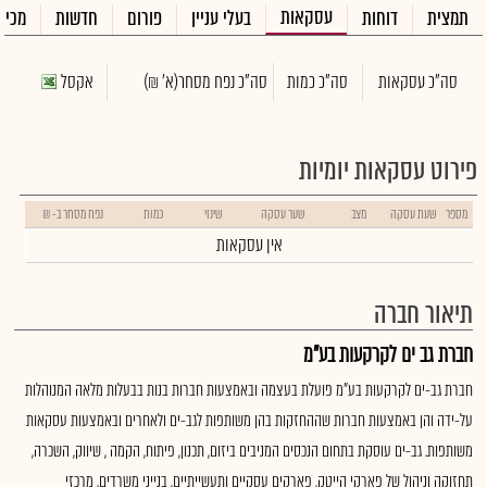
עסקאות
תמצית
דוחות
בעלי עניין
פורום
חדשות
מכיר
סה"כ עסקאות
סה"כ כמות
סה"כ נפח מסחר
(א' ₪)
אקסל
פירוט עסקאות יומיות
מספר
שעת עסקה
מצב
שער עסקה
שינוי
כמות
נפח מסחר ב- ₪
אין עסקאות
תיאור חברה
חברת גב ים לקרקעות בע"מ
חברת גב-ים לקרקעות בע"מ פועלת בעצמה ובאמצעות חברות בנות בבעלות מלאה המנוהלות
על-ידה והן באמצעות חברות שההחזקות בהן משותפות לגב-ים ולאחרים ובאמצעות עסקאות
משותפות. גב-ים עוסקת בתחום הנכסים המניבים ביזום, תכנון, פיתוח, הקמה , שיווק, השכרה,
תחזוקה וניהול של פארקי הייטק, פארקים עסקיים ותעשייתיים, בנייני משרדים, מרכזי