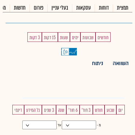
תמצית
דוחות
עסקאות
בעלי עניין
פורום
חדשות
מכי
חודשים
שבועות
ימים
שעות
15 דקות
3 דקות
השוואה
ניתוח
יום
שבוע
חודש
3 חוד'
6 חוד'
שנה
3 שנים
כל המידע
דינמי
מ -
עד