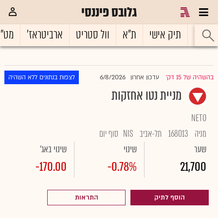
גלובס פיננסי
ראשי
תיק אישי
ת"א
וול סטריט
ארביטראז'
מט"
6/8/2026
בהשהיה של 15 דק'
עדכון אחרון
לצפות בנתונים ללא השהיה
|
מניית נטו אחזקות
NETO
מניה
168013
תל-אביב
NIS
סוף יום
שער
שינוי
שינוי באג'
-170.00
-0.78%
21,700
הוסף לתיק
התראות