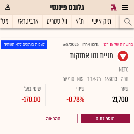
גלובס פיננסי
ראשי
תיק אישי
ת"א
וול סטריט
ארביטראז'
מט"
6/8/2026
בהשהיה של 15 דק'
עדכון אחרון
לצפות בנתונים ללא השהיה
|
מניית נטו אחזקות
NETO
מניה
168013
תל-אביב
NIS
סוף יום
שער
שינוי
שינוי באג'
-170.00
-0.78%
21,700
הוסף לתיק
התראות