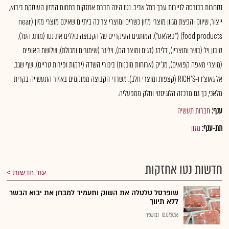
נסחרות בבורסה לניירות ערך בתל אביב. נטו הינה חברת אחזקות בתחום המזון העוסקת ביבוא,
ייצור, שיווק והפצת מגוון מוצרי מזון כשרים ומוצרי צריכה ביתיים שאינם מוצרי מזון (near
food products) ("פאלאס"). המותגים העיקריים של הקבוצה כוללים את נטו (מותג העל),
טיבון ויל (בשר ומוצריו), דלידג (דגים ומוצריהם), ויליגר (שימורים ומכולת), שלושת האופים
(מוצרי מאפה קפואים), מג'יק (ארוחות מוכנות) ביכורי השדה (ירקות ופירות טריים), שף שגב,
אל גאוצ'ו ו-RICH'S (קצפות ומוצרי חלב). משרדי הקבוצה ממוקמים באזור התעשייה בקרית
מלאכי, כך גם מרכזה הלוגיסטי וחלק ממפעליה.
ענף:
חברות תעשיה
תת-ענף:
מזון
חדשות נטו אחזקות
עוד חדשות
שופרסל טלטלה את השוק ותעמיד למבחן את יבוא הבשר
ללא תיווך
01.07.2026
נבו שפיר