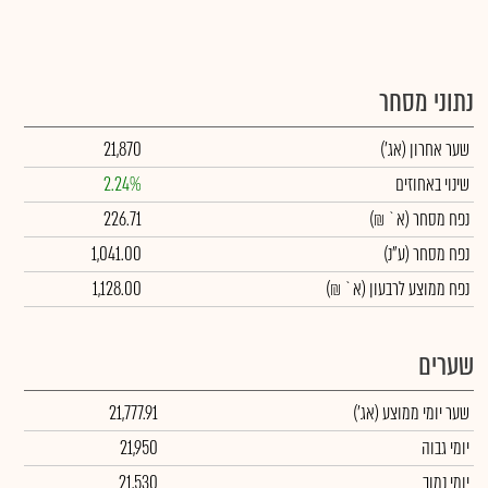
נתוני מסחר
שער אחרון
(אג')
21,870
שינוי באחוזים
2.24%
נפח מסחר
(א` ₪)
226.71
נפח מסחר
(ע"נ)
1,041.00
נפח ממוצע לרבעון (א` ₪)
1,128.00
שערים
שער יומי ממוצע
(אג')
21,777.91
יומי גבוה
21,950
יומי נמוך
21,530