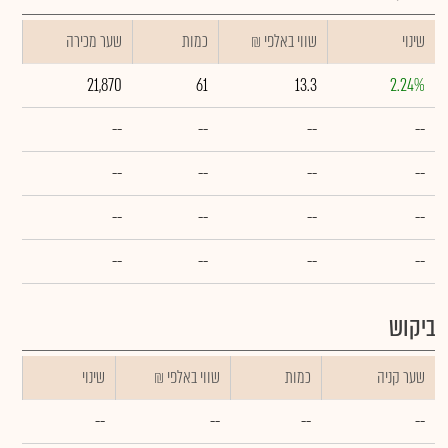
שינוי
₪ שווי באלפי
כמות
שער מכירה
21,870
61
13.3
2.24%
--
--
--
--
--
--
--
--
--
--
--
--
--
--
--
--
ביקוש
שער קניה
כמות
₪ שווי באלפי
שינוי
--
--
--
--