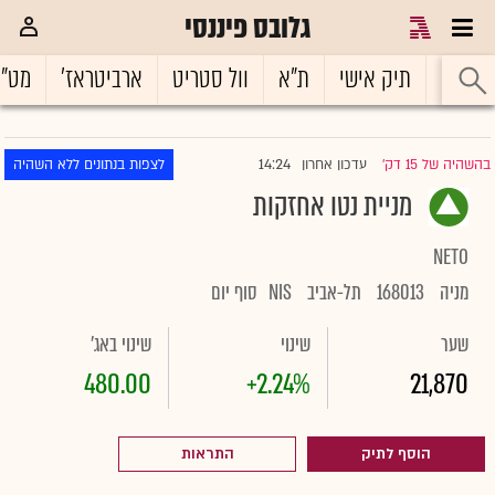
גלובס פיננסי
ראשי
תיק אישי
ת"א
וול סטריט
ארביטראז'
מט"
14:24
בהשהיה של 15 דק'
עדכון אחרון
לצפות בנתונים ללא השהיה
|
מניית נטו אחזקות
NETO
מניה
168013
תל-אביב
NIS
סוף יום
שער
שינוי
שינוי באג'
480.00
+2.24%
21,870
הוסף לתיק
התראות