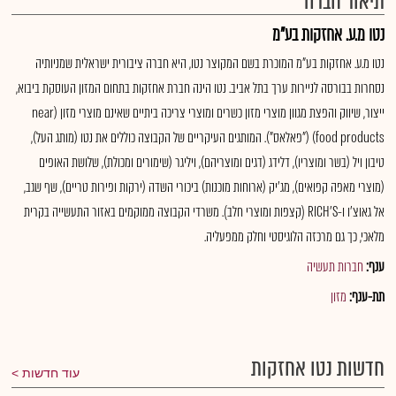
תיאור חברה
נטו מ.ע. אחזקות בע"מ
נטו מ.ע. אחזקות בע"מ המוכרת בשם המקוצר נטו, היא חברה ציבורית ישראלית שמניותיה
נסחרות בבורסה לניירות ערך בתל אביב. נטו הינה חברת אחזקות בתחום המזון העוסקת ביבוא,
ייצור, שיווק והפצת מגוון מוצרי מזון כשרים ומוצרי צריכה ביתיים שאינם מוצרי מזון (near
food products) ("פאלאס"). המותגים העיקריים של הקבוצה כוללים את נטו (מותג העל),
טיבון ויל (בשר ומוצריו), דלידג (דגים ומוצריהם), ויליגר (שימורים ומכולת), שלושת האופים
(מוצרי מאפה קפואים), מג'יק (ארוחות מוכנות) ביכורי השדה (ירקות ופירות טריים), שף שגב,
אל גאוצ'ו ו-RICH'S (קצפות ומוצרי חלב). משרדי הקבוצה ממוקמים באזור התעשייה בקרית
מלאכי, כך גם מרכזה הלוגיסטי וחלק ממפעליה.
ענף:
חברות תעשיה
תת-ענף:
מזון
חדשות נטו אחזקות
עוד חדשות