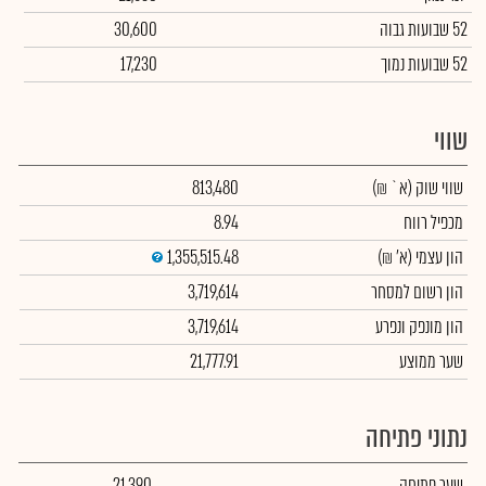
52 שבועות גבוה
30,600
52 שבועות נמוך
17,230
שווי
שווי שוק
(א` ₪)
813,480
מכפיל רווח
8.94
הון עצמי
(א' ₪)
1,355,515.48
הון רשום למסחר
3,719,614
הון מונפק ונפרע
3,719,614
שער ממוצע
21,777.91
נתוני פתיחה
שער פתיחה
21,390