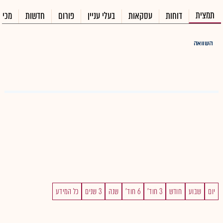
תמצית
דוחות
עסקאות
בעלי עניין
פורום
חדשות
מכיר
השוואה
יום
שבוע
חודש
3 חוד'
6 חוד'
שנה
3 שנים
כל המידע