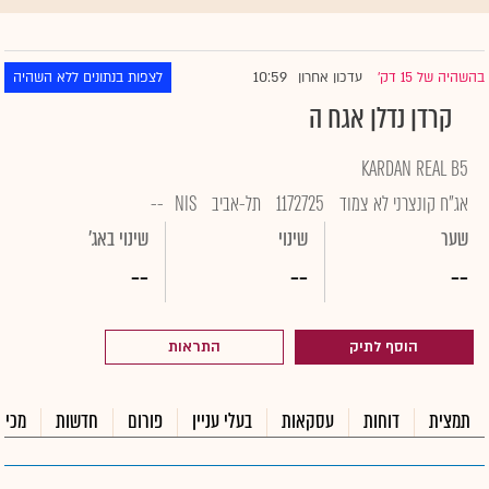
10:59
בהשהיה של 15 דק'
עדכון אחרון
לצפות בנתונים ללא השהיה
|
קרדן נדלן אגח ה
KARDAN REAL B5
אג"ח קונצרני לא צמוד
1172725
תל-אביב
NIS
--
שער
שינוי
שינוי באג'
--
--
--
הוסף לתיק
התראות
תמצית
דוחות
עסקאות
בעלי עניין
פורום
חדשות
מכיר