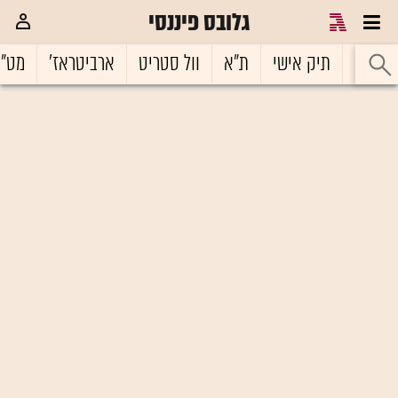
גלובס פיננסי
ראשי
תיק אישי
ת"א
וול סטריט
ארביטראז'
מט"