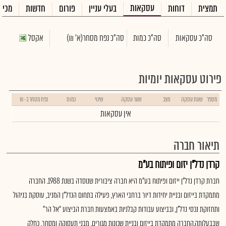
עסקאות
תמצית
דוחות
בעלי עניין
פורום
חדשות
מכיר
סה"כ עסקאות
סה"כ כמות
סה"כ נפח מסחר
(א' ₪)
אקסל
פירוט עסקאות יומיות
מספר
שעת עסקה
מצב
שער עסקה
שינוי
כמות
נפח מסחר ב- ₪
אין עסקאות
תיאור חברה
קרדן נדל"ן יזום ופיתוח בע"מ
חברת קרדן נדל"ן ייזום ופיתוח בע"מ היא חברה ציבורית שנוסדה בשנת 1988. החברה
מתמקדת בייזום ובניית יחידות דיור ברחבי הארץ, פעילה בתחום הנדל"ן המניב, עוסקת בניהול
ותחזוקת נכסי נדל"ן, ובביצוע עבודות קבלניות באמצעות חברת הביצוע “אל הר”
שבבעלותה.החברה מתמקדת בייזום ובניית שכונות מגורים, מבני תעסוקה ומסחר. כחלק