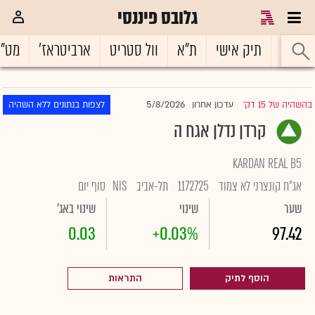
גלובס פיננסי
ראשי
תיק אישי
ת"א
וול סטריט
ארביטראז'
מט"
5/8/2026
בהשהיה של 15 דק'
עדכון אחרון
לצפות בנתונים ללא השהיה
|
קרדן נדלן אגח ה
KARDAN REAL B5
אג"ח קונצרני לא צמוד
1172725
תל-אביב
NIS
סוף יום
שער
שינוי
שינוי באג'
0.03
+0.03%
97.42
הוסף לתיק
התראות