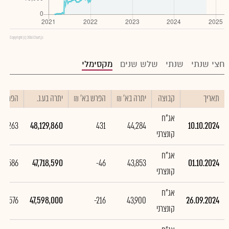
Copyright (c) 2016 Chart.js
חצי שנתי
שנתי
שלש שנים
מקסימלי
תאריך
קבוצה
יתרה בא' ₪
הפרש בא' ₪
יתרה בע.נ.
הפרש בע
אג"ח
411,263
48,129,860
431
44,284
10.10.2024
קונצרני
אג"ח
20,586
47,718,590
-46
43,853
01.10.2024
קונצרני
אג"ח
280,576
47,598,000
-216
43,900
26.09.2024
קונצרני