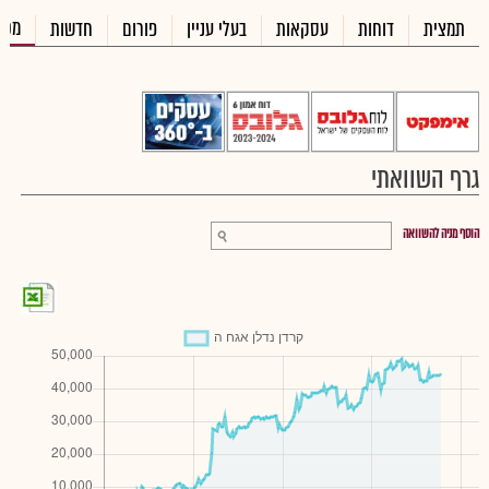
מכי
תמצית
דוחות
עסקאות
בעלי עניין
פורום
חדשות
גרף השוואתי
הוסף מניה להשוואה