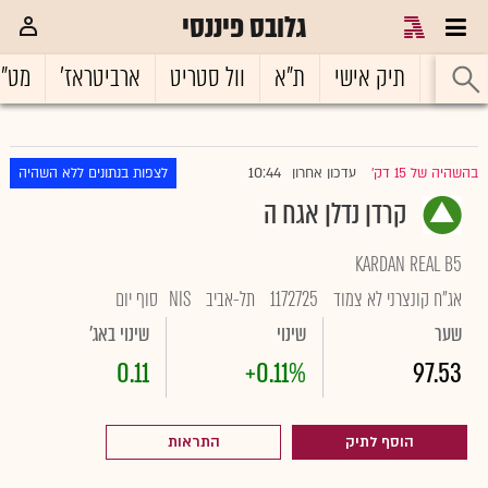
גלובס פיננסי
ראשי
תיק אישי
ת"א
וול סטריט
ארביטראז'
מט"
10:44
בהשהיה של 15 דק'
עדכון אחרון
לצפות בנתונים ללא השהיה
|
קרדן נדלן אגח ה
KARDAN REAL B5
אג"ח קונצרני לא צמוד
1172725
תל-אביב
NIS
סוף יום
שער
שינוי
שינוי באג'
0.11
+0.11%
97.53
הוסף לתיק
התראות