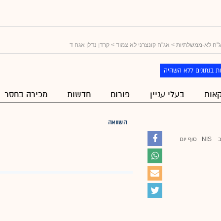
"ח לא-ממשלתיות
>
אג"ח קונצרני לא צמוד
> קרדן נדלן אגח ד
ת בנתונים ללא השהיה
אות
בעלי עניין
פורום
חדשות
מכירה בחסר
השוואה
NIS
סוף יום