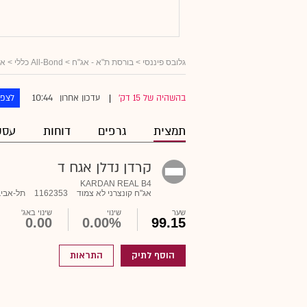
גלובס פיננסי
>
בורסת ת"א - אג"ח
>
All-Bond כללי
>
אג
10:44
בהשהיה של 15 דק'
עדכון אחרון
לצפו
|
תמצית
גרפים
דוחות
עסק
קרדן נדלן אגח ד
KARDAN REAL B4
אג"ח קונצרני לא צמוד
1162353
תל-אביב
שער
שינוי
שינוי באג'
0.00
0.00%
99.15
הוסף לתיק
התראות