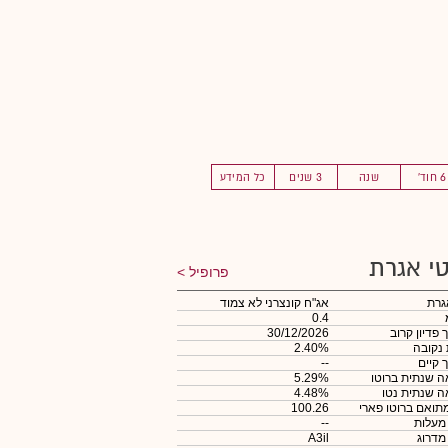
6 חוד'
שנה
3 שנים
כל המידע
י אגרת
פרופיל
גרת
אג"ח קונצרני לא צמוד
0.4
 פדיון קרוב
30/12/2026
 נקובה
2.40%
 קיים
--
 שנתית ברוטו
5.29%
 שנתית נטו
4.48%
תואם ברוטו פארי
100.26
 מעלות
--
 מדרוג
A3il