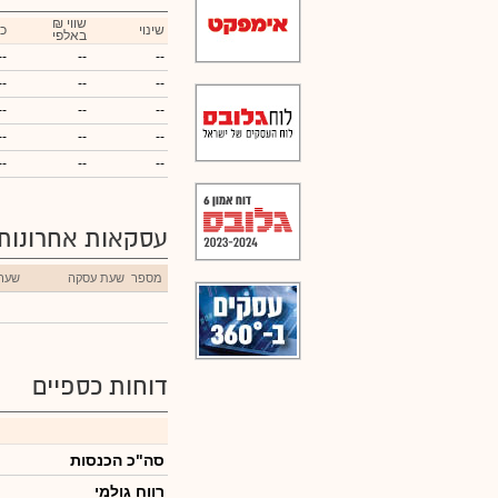
₪ שווי
שינוי
כ
באלפי
--
--
--
--
--
--
--
--
--
--
--
--
--
--
--
עסקאות אחרונות
מספר
שעת עסקה
שער
דוחות כספיים
סה"כ הכנסות
רווח גולמי