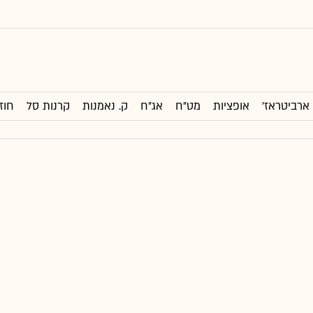
ארביטראז'
אופציות
מט"ח
אג"ח
ק. נאמנות
קרנות סל
חוז