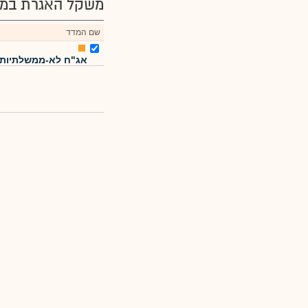
משקל האגרת במד
שם המדד
אג"ח לא-ממשלתיות