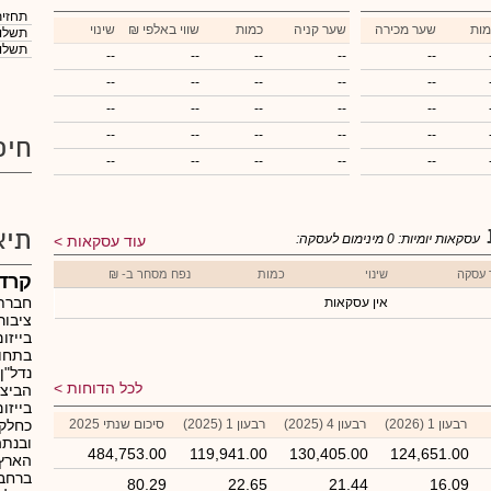
תחזית
מות
שער מכירה
שער קניה
כמות
₪ שווי באלפי
שינוי
תשלום
תשלום
--
--
--
--
--
--
--
--
--
--
--
--
--
--
--
--
--
--
--
--
חיפ
--
--
--
--
--
תיא
עסקאות יומיות:
0
מינימום לעסקה:
עוד עסקאות
 עסקה
שינוי
כמות
נפח מסחר ב- ₪
קרדן
חברת 
אין עסקאות
בייזו
בתחום
נדל"ן
לכל הדוחות
הביצ
בייזו
רבעון 1 (2026)
רבעון 4 (2025)
רבעון 1 (2025)
סיכום שנתי 2025
כחלק 
484,753.00
119,941.00
130,405.00
124,651.00
הארץ.
ברחבי
80.29
22.65
21.44
16.09