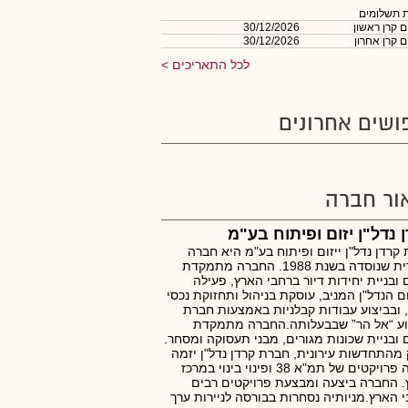
 תשלומים
 קרן ראשון
30/12/2026
 קרן אחרון
30/12/2026
לכל התאריכים
ושים אחרונים
ור חברה
 נדל"ן יזום ופיתוח בע"מ
קרדן נדל"ן ייזום ופיתוח בע"מ היא חברה
ציבורית שנוסדה בשנת 1988. החברה מתמקדת
ם ובניית יחידות דיור ברחבי הארץ, פעילה
 הנדל"ן המניב, עוסקת בניהול ותחזוקת נכסי
, ובביצוע עבודות קבלניות באמצעות חברת
וע “אל הר” שבבעלותה.החברה מתמקדת
ם ובניית שכונות מגורים, מבני תעסוקה ומסחר.
מהתחדשות עירונית, חברת קרדן נדל"ן יזמה
ובנתה פרויקטים של תמ"א 38 ופינוי בינוי במרכז
 החברה ביצעה ומבצעת פרויקטים רבים
 הארץ.מניותיה נסחרות בבורסה לניירות ערך