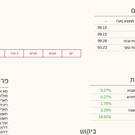
ם
 ממוצע
(אג')
--
99.15
99.15
99.26
93.23
יום
שבוע
חודש
3 חוד'
ת
פרט
שבוע
0.27%
סוג א
מח"מ
חודש
0.27%
תאריך
1.70%
ריבית
תאריך
שנה
3.25%
תשואה
18.81%
תשואה
ערך מ
דירוג
ביקוש
דירוג