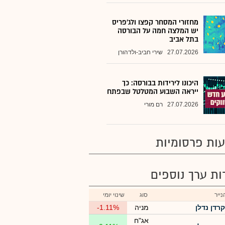
מחזורי המסחר קפצו ולג'פריס
יש המלצה חמה על הבורסה
בתל אביב
27.07.2026
שירי חביב-ולדהורן
היכונו לירידות בבורסה: כך
ייראה השבוע המטלטל שבפתח
27.07.2026
רם מורי
ות פרסומיות
רות ערך נוספים
ייר
סוג
שינוי יומי
קרדן נדלן
מניה
-1.11%
אג"ח