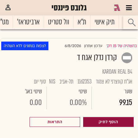
גלובס פיננסי
ראשי
תיק אישי
ת"א
וול סטריט
ארביטראז'
מט"
6/8/2026
בהשהיה של 15 דק'
עדכון אחרון
לצפות בנתונים ללא השהיה
|
קרדן נדלן אגח ד
KARDAN REAL B4
אג"ח קונצרני לא צמוד
1162353
תל-אביב
NIS
סוף יום
שער
שינוי
שינוי באג'
0.00
0.00%
99.15
הוסף לתיק
התראות