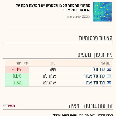
מחזורי המסחר קפצו ולג'פריס יש המלצה חמה על
הבורסה בתל אביב
27.07.2026
שירי חביב-ולדהורן
הצעות פרסומיות
ניירות ערך נוספים
שם הנייר
סוג
שינוי יומי
קרדן נדלן
מניה
-1.11%
קרדן נדלן אגח ה
אג"ח ת"א
0.11%
קרדן נדלן אגח ו
אג"ח ת"א
0.18%
הודעות בורסה - מאיה
מאיה