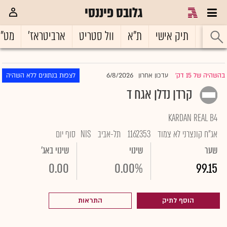
גלובס פיננסי
ראשי
תיק אישי
ת"א
וול סטריט
ארביטראז'
מט"
6/8/2026
בהשהיה של 15 דק'
עדכון אחרון
לצפות בנתונים ללא השהיה
|
קרדן נדלן אגח ד
KARDAN REAL B4
אג"ח קונצרני לא צמוד
1162353
תל-אביב
NIS
סוף יום
שער
שינוי
שינוי באג'
0.00
0.00%
99.15
הוסף לתיק
התראות