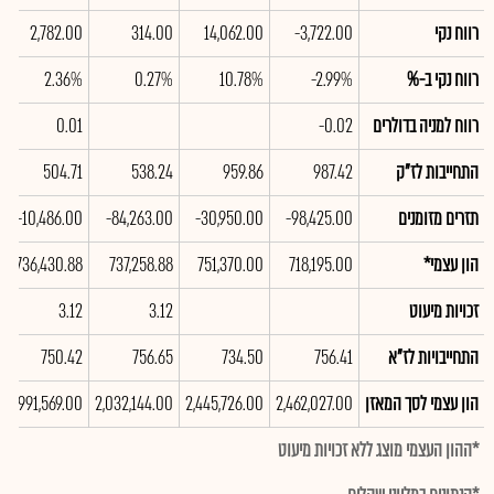
רווח נקי
-3,722.00
14,062.00
314.00
2,782.00
רווח נקי ב-%
-2.99%
10.78%
0.27%
2.36%
רווח למניה בדולרים
-0.02
0.01
התחייבות לז"ק
987.42
959.86
538.24
504.71
תזרים מזומנים
-98,425.00
-30,950.00
-84,263.00
-10,486.00
הון עצמי*
718,195.00
751,370.00
737,258.88
736,430.88
זכויות מיעוט
3.12
3.12
התחייבויות לז"א
756.41
734.50
756.65
750.42
הון עצמי לסך המאזן
2,462,027.00
2,445,726.00
2,032,144.00
1,991,569.00
*ההון העצמי מוצג ללא זכויות מיעוט