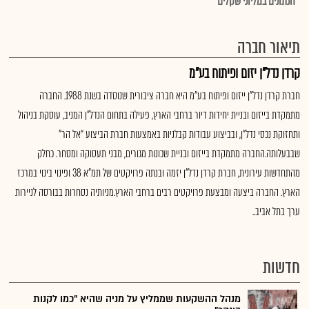
*הנתונים במליוני שקלים
תיאור חברה
קרדן נדל"ן יזום ופיתוח בע"מ
חברת קרדן נדל"ן ייזום ופיתוח בע"מ היא חברה ציבורית שנוסדה בשנת 1988. החברה
מתמקדת בייזום ובניית יחידות דיור ברחבי הארץ, פעילה בתחום הנדל"ן המניב, עוסקת בניהול
ותחזוקת נכסי נדל"ן, ובביצוע עבודות קבלניות באמצעות חברת הביצוע “אל הר”
שבבעלותה.החברה מתמקדת בייזום ובניית שכונות מגורים, מבני תעסוקה ומסחר. כחלק
מהתחדשות עירונית, חברת קרדן נדל"ן יזמה ובנתה פרויקטים של תמ"א 38 ופינוי בינוי במרכז
הארץ. החברה ביצעה ומבצעת פרויקטים רבים ברחבי הארץ.מניותיה נסחרות בבורסה לניירות
ערך בתל אביב..
חדשות
מנהל ההשקעות שממליץ על מניה שהיא "כמו לקנות