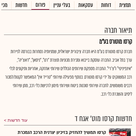
פורום
תמצית
דוחות
עסקאות
בעלי עניין
חדשות
מכיר
תיאור חברה
קרסו מוטורס בע"מ
חברת קרסו מוטורס בע"מ היא חברה ציבורית ישראלית, שמניותיה נסחרות בבורסה לניירות
ערך בתל אביב. החברה עוסקת בייבוא ומכירת מכוניות תוצרת “רנו”, “ניסאן”, “דאצ’יה”,
“אינפיניטי” ו"צ’רי". החברה מספקת שירותים הכוללים שירותי אחזקה, אחריות ותיקונים לכלי
רכב המשווקים על ידי קרסו מוטורס. בנוסף מפעילה שירותי "טרייד אין" המאפשר לקנות/למכור
רכבים משומשים. לחברה שירותי סוכנות ביטוח ושירותי מימון לרכישת כלי רכב, מתן שירותי
ליסינג והשכרת כלי רכב.
חדשות קרסו מוט' אגח ד
עוד חדשות
קרסו תמשיך להחזיק בזיכיון יצרנית הרכב הנמכרת