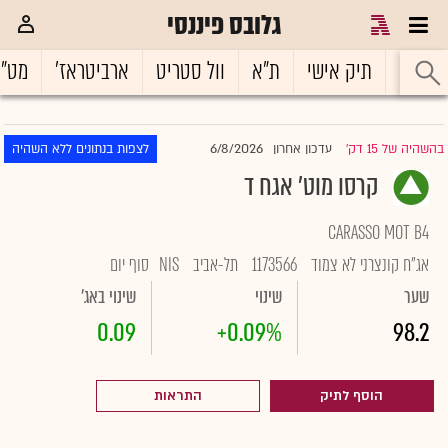
גלובס פיננסי
ראשי
תיק אישי
ת"א
וול סטריט
ארביטראז'
מט"
6/8/2026
בהשהיה של 15 דק'
עדכון אחרון
לצפות בנתונים ללא השהיה
|
קרסו מוט' אגח ד
CARASSO MOT B4
אג"ח קונצרני לא צמוד
1173566
תל-אביב
NIS
סוף יום
שער
שינוי
שינוי באג'
0.09
+0.09%
98.2
הוסף לתיק
התראות