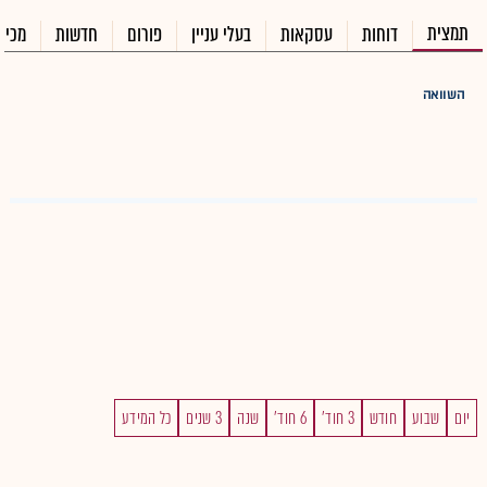
תמצית
דוחות
עסקאות
בעלי עניין
פורום
חדשות
מכיר
השוואה
יום
שבוע
חודש
3 חוד'
6 חוד'
שנה
3 שנים
כל המידע