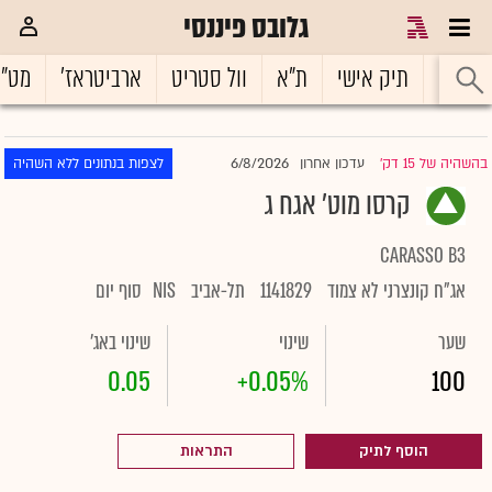
גלובס פיננסי
ראשי
תיק אישי
ת"א
וול סטריט
ארביטראז'
מט"
6/8/2026
בהשהיה של 15 דק'
עדכון אחרון
לצפות בנתונים ללא השהיה
|
קרסו מוט' אגח ג
CARASSO B3
אג"ח קונצרני לא צמוד
1141829
תל-אביב
NIS
סוף יום
שער
שינוי
שינוי באג'
0.05
+0.05%
100
הוסף לתיק
התראות