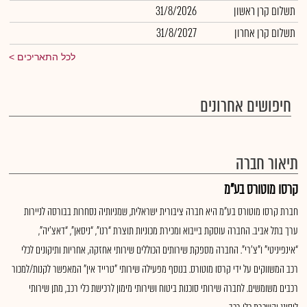
תשלום קרן ראשון
31/8/2026
תשלום קרן אחרון
31/8/2027
לכל התאריכים
חיפושים אחרונים
תיאור חברה
קרסו מוטורס בע"מ
חברת קרסו מוטורס בע"מ היא חברה ציבורית ישראלית, שמניותיה נסחרות בבורסה לניירות
ערך בתל אביב. החברה עוסקת בייבוא ומכירת מכוניות תוצרת “רנו”, “ניסאן”, “דאצ’יה”,
“אינפיניטי” ו"צ’רי". החברה מספקת שירותים הכוללים שירותי אחזקה, אחריות ותיקונים לכלי
רכב המשווקים על ידי קרסו מוטורס. בנוסף מפעילה שירותי "טרייד אין" המאפשר לקנות/למכור
רכבים משומשים. לחברה שירותי סוכנות ביטוח ושירותי מימון לרכישת כלי רכב, מתן שירותי