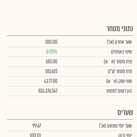
נתוני מסחר
שער אחרון
(אג')
100.00
שינוי באחוזים
0.05%
נפח מסחר
(א` ₪)
183.00
נפח מסחר
(ע"נ)
183,615
שווי שוק
(א` ₪)
4,177.00
הון רשום למסחר
824,376,547
שערים
שער יומי ממוצע
(אג')
99.67
יומי גבוה
100.01