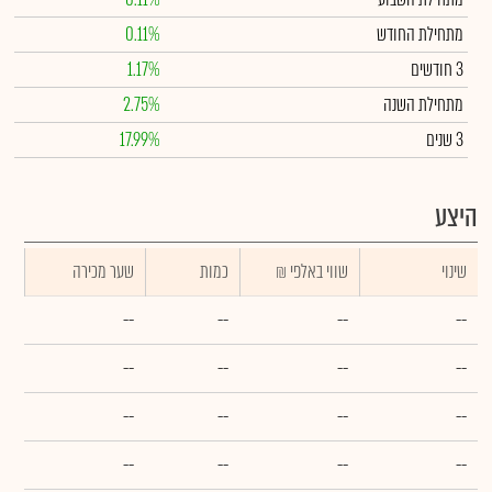
מתחילת החודש
0.11%
3 חודשים
1.17%
מתחילת השנה
2.75%
3 שנים
17.99%
היצע
שינוי
₪ שווי באלפי
כמות
שער מכירה
--
--
--
--
--
--
--
--
--
--
--
--
--
--
--
--