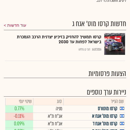
ליסינג והשכרת כלי רכב.
חדשות קרסו מוט' אגח ג
עוד חדשות
קרסו תמשיך להחזיק בזיכיון יצרנית הרכב הנמכרת
בישראל לפחות עד 2030
16.07.2026
דובי בן גדליהו
הצעות פרסומיות
ניירות ערך נוספים
שם הנייר
סוג
שינוי יומי
קרסו מוטורס
מניה
0.77%
קרסו מוט' אגח א
אג"ח ת"א
-0.11%
קרסו מוט' אגח ד
אג"ח ת"א
0.09%