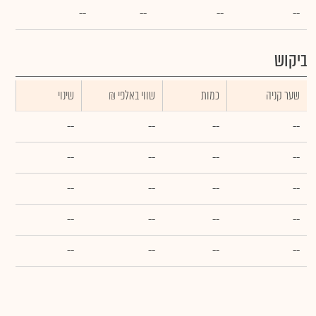
--
--
--
--
ביקוש
שער קניה
כמות
₪ שווי באלפי
שינוי
--
--
--
--
--
--
--
--
--
--
--
--
--
--
--
--
--
--
--
--