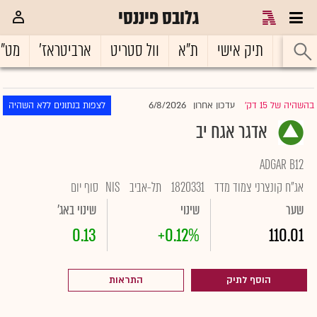
גלובס פיננסי
ראשי
תיק אישי
ת"א
וול סטריט
ארביטראז'
מט"
6/8/2026
בהשהיה של 15 דק'
עדכון אחרון
לצפות בנתונים ללא השהיה
|
אדגר אגח יב
ADGAR B12
אג"ח קונצרני צמוד מדד
1820331
תל-אביב
NIS
סוף יום
שער
שינוי
שינוי באג'
0.13
+0.12%
110.01
הוסף לתיק
התראות