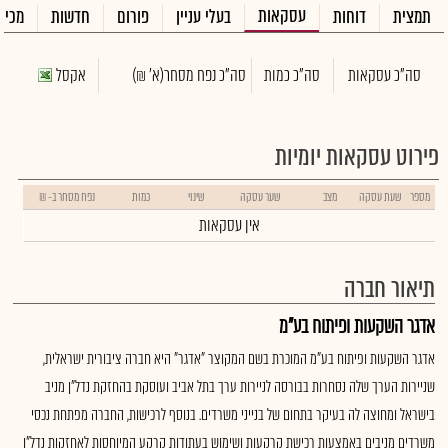
עסקאות
תמצית
דוחות
בעלי עניין
פורום
חדשות
מכיר
סה"כ עסקאות
סה"כ כמות
סה"כ נפח מסחר
(א' ₪)
אקסל
פירוט עסקאות יומיות
מספר
שעת עסקה
מצב
שער עסקה
שינוי
כמות
נפח מסחר ב- ₪
אין עסקאות
תיאור חברה
אדגר השקעות ופיתוח בע"מ
אדגר השקעות ופיתוח בע"מ המוכרת בשם המקוצר "אדגר" היא חברה ציבורית ישראלית,
שניירות הערך שלה נסחרות בבורסה לניירות ערך בתל אביב ועוסקת בהחזקת נדל"ן מניב
בישראל ומחוצה לה בעיקר בתחום של בנייני משרדים. בנוסף לרכישות, החברה מפתחת נכסי
משרדים מניבים באמצעות רכישת קרקעות ושימוש בעתודות קרקע המיוחסות לאחזקות נדל"ן