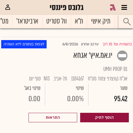
גלובס פיננסי
ראשי
תיק אישי
ת"א
וול סטריט
ארביטראז'
מט"
6/8/2026
בהשהיה של 15 דק'
עדכון אחרון
לצפות בנתונים ללא השהיה
|
יו.אמ.איץ' אגחא
UMH PROP B1
אג"ח קונצרני צמוד מט"ח
1184167
תל-אביב
NIS
סוף יום
שער
שינוי
שינוי באג'
0.00
0.00%
95.42
הוסף לתיק
התראות