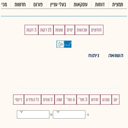
תמצית
דוחות
עסקאות
בעלי עניין
פורום
חדשות
מכיר
חודשים
שבועות
ימים
שעות
15 דקות
3 דקות
השוואה
ניתוח
יום
שבוע
חודש
3 חוד'
6 חוד'
שנה
3 שנים
כל המידע
דינמי
מ -
עד