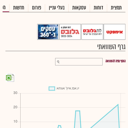
מכי
תמצית
דוחות
עסקאות
בעלי עניין
פורום
חדשות
גרף השוואתי
הוסף מניה להשוואה