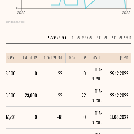
Copyright (c) 2016 Chart.js
חצי שנתי
שנתי
שלש שנים
מקסימלי
תאריך
קבוצה
יתרה בא' ₪
הפרש בא' ₪
יתרה בע.נ.
הפרש בע.נ.
אג"ח
-23,000
0
-22
0
29.12.2022
קונצרני
אג"ח
23,000
23,000
22
22
22.12.2022
קונצרני
אג"ח
-16,901
0
-18
0
11.08.2022
קונצרני