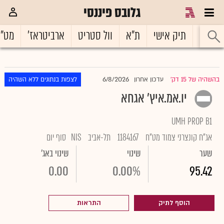
גלובס פיננסי
ראשי
תיק אישי
ת"א
וול סטריט
ארביטראז'
מט"
6/8/2026
בהשהיה של 15 דק'
עדכון אחרון
לצפות בנתונים ללא השהיה
|
יו.אמ.איץ' אגחא
UMH PROP B1
אג"ח קונצרני צמוד מט"ח
1184167
תל-אביב
NIS
סוף יום
שער
שינוי
שינוי באג'
0.00
0.00%
95.42
הוסף לתיק
התראות