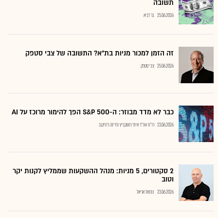
תשובה
25.06.2026
בר לביא
זה הזמן למכור מניות בת"א? התשובה של צבי סטפק
25.06.2026
צבי סטפק
כבר לא מדד מבוזר: ה-S&P 500 הפך להימור מרוכז על AI
23.06.2026
רו"ח ועו"ד איתי רושקביץ ודרינה רזניקוב
2 סקטורים, 5 מניות: מנהל ההשקעות שממליץ לקנות יקר
וטוב
23.06.2026
נתנאל אריאל