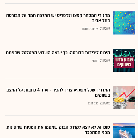
מחזורי המסחר קפצו ולג'פריס יש המלצה חמה על הבורסה
בתל אביב
27.07.2026
שירי חביב-ולדהורן
היכונו לירידות בבורסה: כך ייראה השבוע המטלטל שבפתח
27.07.2026
רם מורי
המדריך שכל משקיע צריך להכיר - ועוד 4 כתבות על המצב
בשווקים
25.07.2026
כתבי גלובס
סוכן AI לא יוצא לקרוז: הבנק שמסמן את המניות שחסינות
מפני המהפכה