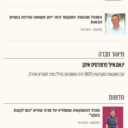
המנהל שבטוח: הסקטור הזה ייתן תשואה עודפת בשנים
הבאות
16.06.2026
נתנאל אריאל
תיאור חברה
יו.אמ.איץ' פרופרטיס אינק
קרן השקעות במקרקעין (REIT) זרה המשקיעה בנדל"ן מניב למגורים ארה"ב.
חדשות
מנהל ההשקעות שממליץ על מניה שהיא "כמו לקנות
בונקר"
04.08.2026
נתנאל אריאל