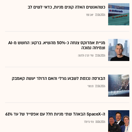
כשהאנשים האלה קונים מניות, כדאי לשים לב
22.06.2026
יואב ספר
מניית אמדוקס צנחה כ-50% מהשיא. ברקע: החשש מ-AI
וצמיחה נמוכה
22.06.2026
שירי חביב-ולדהורן
הבורסה נכנסת לשבוע גורלי והאם הדולר יעשה קאמבק
22.06.2026
רם מורי
ה-SpaceX הבאה? שתי מניות חלל עם אפסייד של עד 61%
18.06.2026
צחי גרינולד