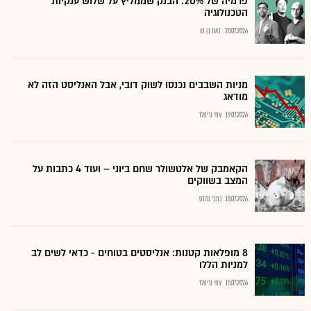
פרמיה של 20%: הבנק שממליץ על שלוש ענקיות
הטכנולוגיה
20.07.2026
בועז בן נון
מניות השבבים נכנסו לשוק דובי, אבל האנליסט הזה לא
מודאג
19.07.2026
צחי גרינולד
הקאמבק של אלטשולר שחם ביוני – ועוד 4 כתבות על
המצב בשווקים
18.07.2026
כתבי גלובס
8 מופלאות קטנות: אנליסטים בטוחים - כדאי לשים לב
למניות הללו
15.07.2026
צחי גרינולד