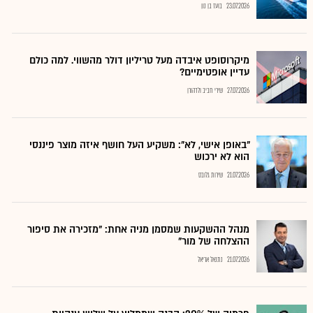
23.07.2026
בועז בן נון
מיקרוסופט איבדה מעל טריליון דולר מהשווי. למה כולם
עדיין אופטימיים?
27.07.2026
שירי חביב ולדהורן
"באופן אישי, לא": משקיע העל חושף איזה מוצר פיננסי
הוא לא ירכוש
21.07.2026
שירות גלובס
מנהל ההשקעות שמסמן מניה אחת: "מזכירה את סיפור
ההצלחה של מור"
21.07.2026
נתנאל אריאל