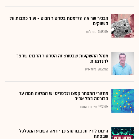
הבכיר שרואה הזדמנות בסקטור חבוט - ועוד כתבות על
השווקים
01.08.2026
כתבי גלובס
מנהל ההשקעות שבטוח: זה הסקטור החבוט שהפך
להזדמנות
28.07.2026
נתנאל אריאל
מחזורי המסחר קפצו ולג'פריס יש המלצה חמה על
הבורסה בתל אביב
27.07.2026
שירי חביב-ולדהורן
היכונו לירידות בבורסה: כך ייראה השבוע המטלטל
שבפתח