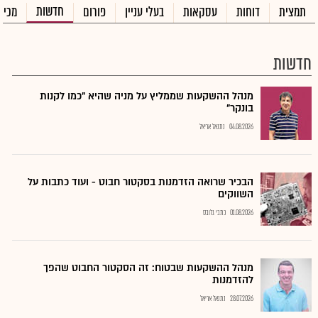
חדשות
תמצית
דוחות
עסקאות
בעלי עניין
פורום
מכיר
חדשות
מנהל ההשקעות שממליץ על מניה שהיא "כמו לקנות
בונקר"
04.08.2026
נתנאל אריאל
הבכיר שרואה הזדמנות בסקטור חבוט - ועוד כתבות על
השווקים
01.08.2026
כתבי גלובס
מנהל ההשקעות שבטוח: זה הסקטור החבוט שהפך
להזדמנות
28.07.2026
נתנאל אריאל