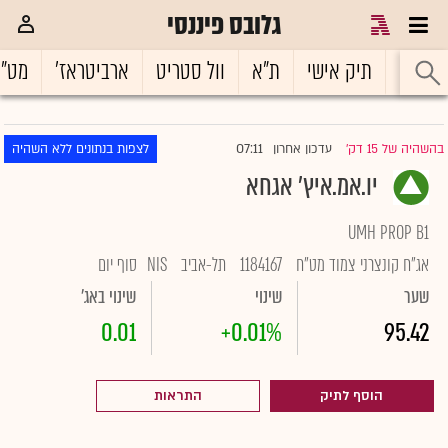
גלובס פיננסי
ראשי
תיק אישי
ת"א
וול סטריט
ארביטראז'
מט"
07:11
בהשהיה של 15 דק'
עדכון אחרון
לצפות בנתונים ללא השהיה
|
יו.אמ.איץ' אגחא
UMH PROP B1
אג"ח קונצרני צמוד מט"ח
1184167
תל-אביב
NIS
סוף יום
שער
שינוי
שינוי באג'
0.01
+0.01%
95.42
הוסף לתיק
התראות