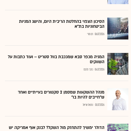
הסיכון הצפוי בהחלטת הריבית היום, והישג המניות
הביטחוניות בת"א
06.07.2026
רם מורי
המניה מכפר סבא שמככבת בוול סטריט – ועוד כתבות על
השווקים
04.07.2026
כתבי גלובס
מנהל ההשקעות שמסמן 2 סקטורים בעייתיים ואחד
ש"חייבים להיות בו"
01.07.2026
נתנאל אריאל
הדולר ימשיך להתחזק מול השקל? לבנק אוף אמריקה יש