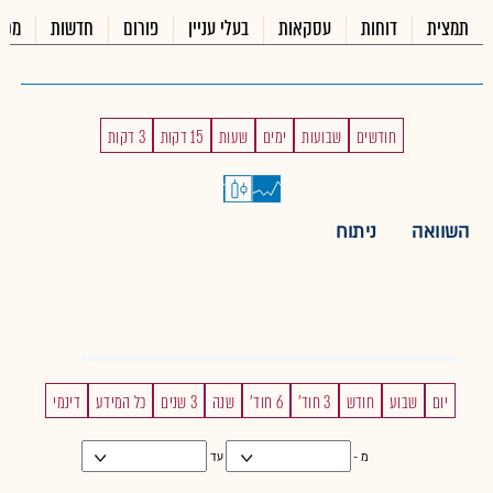
תמצית
דוחות
עסקאות
בעלי עניין
פורום
חדשות
מכי
חודשים
שבועות
ימים
שעות
15 דקות
3 דקות
השוואה
ניתוח
יום
שבוע
חודש
3 חוד'
6 חוד'
שנה
3 שנים
כל המידע
דינמי
מ -
עד