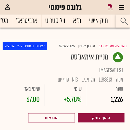
גלובס פיננסי
ראשי
תיק אישי
ת"א
וול סטריט
ארביטראז'
מט"
5/8/2026
בהשהיה של 15 דק'
עדכון אחרון
לצפות בנתונים ללא השהיה
|
מניית אימאג'סט
IMAGESAT I.S.I
מניה
1183813
תל-אביב
NIS
סוף יום
שער
שינוי
שינוי באג'
67.00
+5.78%
1,226
הוסף לתיק
התראות