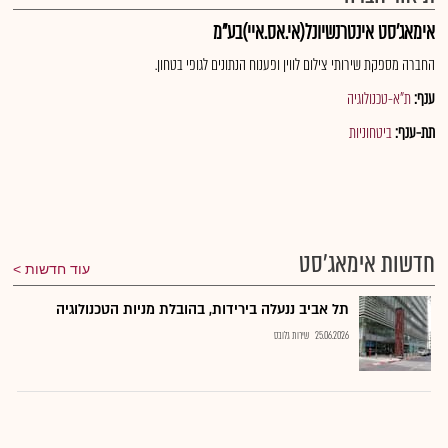
אימאג'סט אינטרנשיונל(אי.אס.איי)בע"מ
החברה מספקת שירותי צילום לווין ופענוח הנתונים לגופי בטחון.
ענף:
ת"א-טכנולוגיה
תת-ענף:
ביטחוניות
חדשות אימאג'סט
עוד חדשות
תל אביב ננעלה בירידות, בהובלת מניות הטכנולוגיה
25.06.2026
שירות גלובס