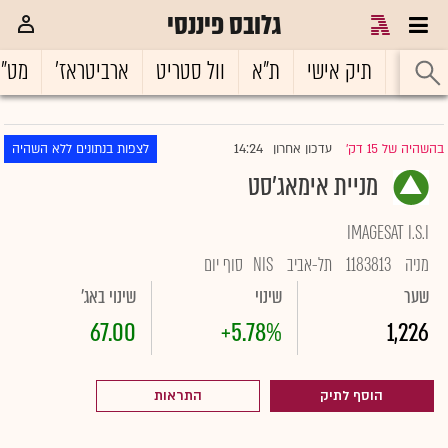
גלובס פיננסי
ראשי
תיק אישי
ת"א
וול סטריט
ארביטראז'
מט"
14:24
בהשהיה של 15 דק'
עדכון אחרון
לצפות בנתונים ללא השהיה
|
מניית אימאג'סט
IMAGESAT I.S.I
מניה
1183813
תל-אביב
NIS
סוף יום
שער
שינוי
שינוי באג'
67.00
+5.78%
1,226
הוסף לתיק
התראות