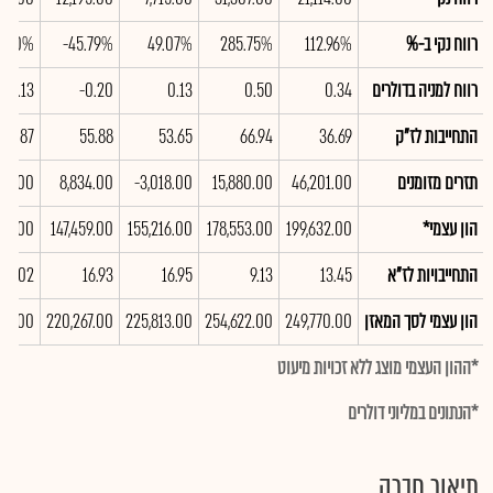
רווח נקי ב-%
112.96%
285.75%
49.07%
-45.79%
7.10%
רווח למניה בדולרים
0.34
0.50
0.13
-0.20
-0.13
התחייבות לז"ק
36.69
66.94
53.65
55.88
34.87
תזרים מזומנים
46,201.00
15,880.00
-3,018.00
8,834.00
00.00
הון עצמי*
199,632.00
178,553.00
155,216.00
147,459.00
551.00
התחייבויות לז"א
13.45
9.13
16.95
16.93
36.02
הון עצמי לסך המאזן
249,770.00
254,622.00
225,813.00
220,267.00
36.00
*ההון העצמי מוצג ללא זכויות מיעוט
*הנתונים במליוני דולרים
תיאור חברה