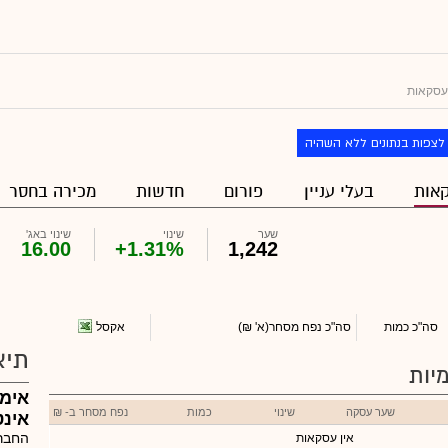
עסקאות
לצפות בנתונים ללא השהיה
אות
בעלי עניין
פורום
חדשות
מכירה בחסר
שער
שינוי
שינוי באג'
16.00
+1.31%
1,242
אקסל
סה"כ כמות
סה"כ נפח מסחר
(א' ₪)
תיא
יות
אימ
שער עסקה
שינוי
כמות
נפח מסחר ב- ₪
אינט
החברה
אין עסקאות