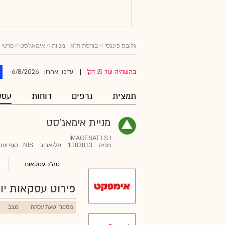
גלובס פיננסי
>
בורסת ת"א - מניות
>
אימאג'סט
> פרטי 
6/8/2026
בהשהיה של 15 דק'
עדכון אחרון
|
תמצית
גרפים
דוחות
עסק
מניית אימאג'סט
IMAGESAT I.S.I
מניה
1183813
תל-אביב
NIS
סוף יום
סה"כ עסקאות
פירוט עסקאות יומ
מספר
שעת עסקה
מצב