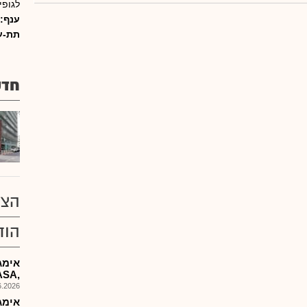
לגופי
ענף:
תת-ע
חדש
הצע
הוד
אימג
,NASAפרטים
026, 12:57
אימג