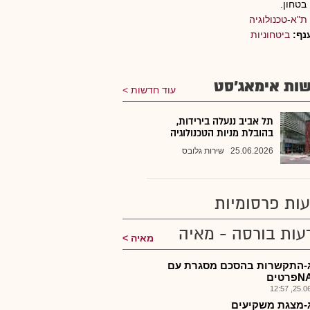
 בטחון.
ת"א-טכנולוגיה
נף:
ביטחוניות
ות אימאג'סט
עוד חדשות
תל אביב ננעלה בירידות,
בהובלת מניות הטכנולוגיה
25.06.2026
שירות גלובס
ות פרסומיות
עות בורסה - מאיה
מאיה
-התקשרות בהסכם מסגרת עם
25.06.2
-מצגת משקיעים