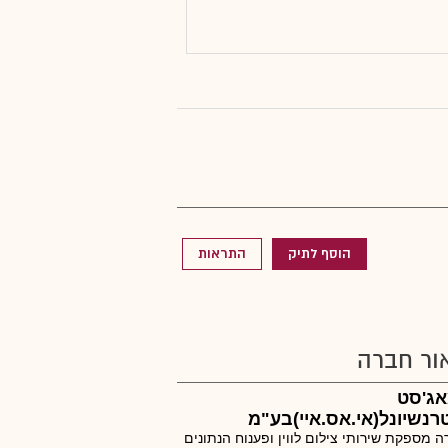
הוסף לתיק
התראות
ור חברה
אג'סט
רנשיונל(אי.אס.איי)בע"מ
 מספקת שירותי צילום לווין ופענוח הנתונים