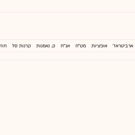
ארביטראז'
אופציות
מט"ח
אג"ח
ק. נאמנות
קרנות סל
חוזי