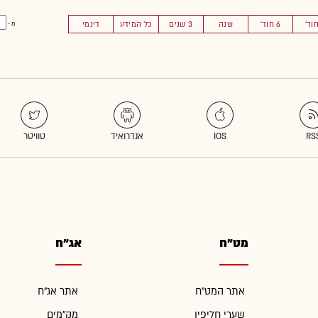
6 חוד'
שנה
3 שנים
כל המידע
דינמי
מ -
מט"ח
אג"ח
אתר המט"ח
אתר אג"ח
שערי חליפין
מק"מים