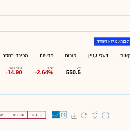
ת בנתונים ללא השהיה
אות
בעלי עניין
פורום
חדשות
מכירה בחסר
שער
שינוי
שינוי באג'
-14.90
-2.64%
550.5
3 דקות
15 דקות
שע