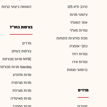
הרכב ת"א 125
השוואה ביצועי קרנות
ציטוטי מניות
אתר המעו"ף
בורסות בחו"ל
נגזרות מעו"ף
מפת פוזיציות פתוחות
מדדים
כתבי אופציה
בורסות בעולם
נגזרות דולר
מניות מבורסת NYSE
נגזרות אירו
מניות מבורסת Nasdaq
ברומטר-מגמות
מניות מלונדון
מניות מגרמניה
מדדים
מניות מצרפת
מניות מאיטליה
מחירים
מניות מספרד