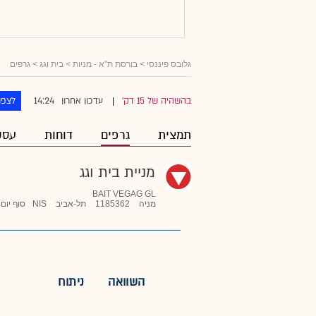
גלובס פיננסי
>
בורסת ת"א - מניות
>
בית וגג
> גרפים
14:24
בהשהיה של 15 דק'
עדכון אחרון
לצפו
|
תמצית
גרפים
דוחות
עסק
מניית בית וגג
BAIT VEGAG GL
מניה
1185362
תל-אביב
NIS
סוף יום
השוואה
ניתוח