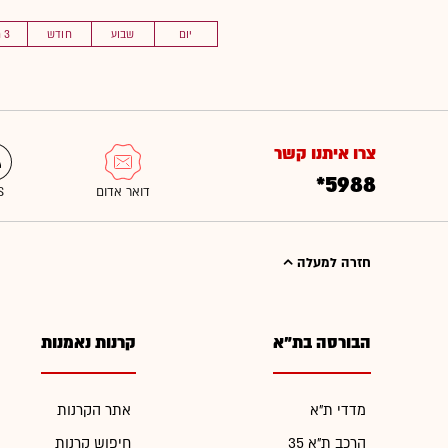
יום
שבוע
חודש
3 חוד'
צרו איתנו קשר
*5988
חזרה למעלה
הבורסה בת"א
קרנות נאמנות
מדדי ת"א
אתר הקרנות
הרכב ת"א 35
חיפוש קרנות